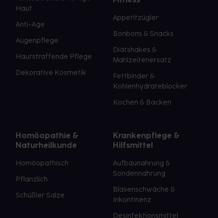
Haut
Appetitzügler
Anti-Age
Bonbons & Snacks
Augenpflege
Diätshakes &
Hautstraffende Pflege
Mahlzeitenersatz
Dekorative Kosmetik
Fettbinder &
Kohlenhydrateblocker
Kochen & Backen
Homöopathie &
Krankenpflege &
Naturheilkunde
Hilfsmittel
Homöopathisch
Aufbaunahrung &
Sondennahrung
Pflanzlich
Blasenschwäche &
Schüßler Salze
Inkontinenz
Desinfektionsmittel