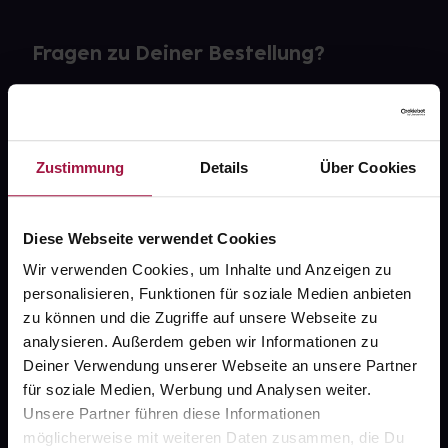
Fragen zu Deiner Bestellung?
Kontakt
FAQ
Zustimmung
Details
Über Cookies
Widerrufsformular
Diese Webseite verwendet Cookies
Wir verwenden Cookies, um Inhalte und Anzeigen zu
personalisieren, Funktionen für soziale Medien anbieten
gesund.de
zu können und die Zugriffe auf unsere Webseite zu
analysieren. Außerdem geben wir Informationen zu
Über uns
Deiner Verwendung unserer Webseite an unsere Partner
Karriere
für soziale Medien, Werbung und Analysen weiter.
Unsere Partner führen diese Informationen
Newsletter
möglicherweise mit weiteren Daten zusammen, die Du