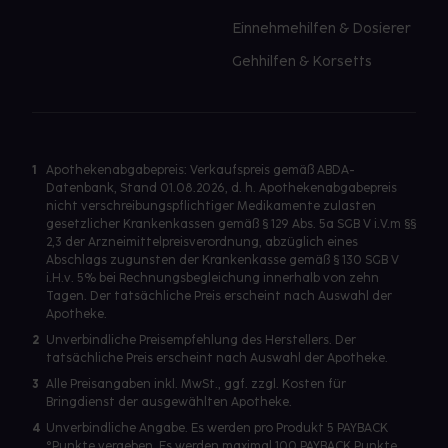
Einnehmehilfen & Dosierer
Gehhilfen & Korsetts
1
Apothekenabgabepreis: Verkaufspreis gemäß ABDA-
Datenbank, Stand 01.08.2026, d. h. Apothekenabgabepreis
nicht verschreibungspflichtiger Medikamente zulasten
gesetzlicher Krankenkassen gemäß § 129 Abs. 5a SGB V i.V.m §§
2,3 der Arzneimittelpreisverordnung, abzüglich eines
Abschlags zugunsten der Krankenkasse gemäß § 130 SGB V
i.H.v. 5% bei Rechnungsbegleichung innerhalb von zehn
Tagen. Der tatsächliche Preis erscheint nach Auswahl der
Apotheke.
2
Unverbindliche Preisempfehlung des Herstellers. Der
tatsächliche Preis erscheint nach Auswahl der Apotheke.
3
Alle Preisangaben inkl. MwSt., ggf. zzgl. Kosten für
Bringdienst der ausgewählten Apotheke.
4
Unverbindliche Angabe. Es werden pro Produkt 5 PAYBACK
°Punkte vergeben. Es werden maximal 100 PAYBACK Punkte