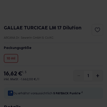
GALLAE TURCICAE LM 17 Dilution
ARCANA Dr. Sewerin GmbH & Co.KG
Packungsgröße
10 ml
16,62 €
1, 3
inkl. MwSt. •
1.662,00 € / l
4
Du erhältst voraussichtlich
5 PAYBACK
Punkte