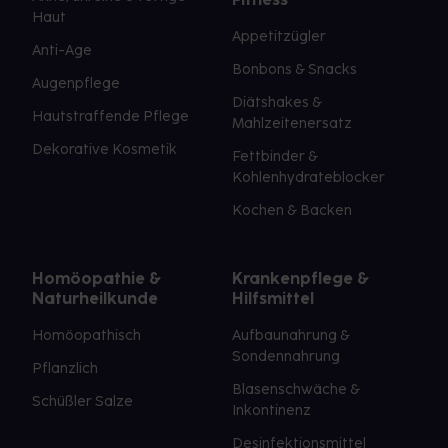
Haut
Appetitzügler
Anti-Age
Bonbons & Snacks
Augenpflege
Diätshakes &
Hautstraffende Pflege
Mahlzeitenersatz
Dekorative Kosmetik
Fettbinder &
Kohlenhydrateblocker
Kochen & Backen
Homöopathie &
Krankenpflege &
Naturheilkunde
Hilfsmittel
Homöopathisch
Aufbaunahrung &
Sondennahrung
Pflanzlich
Blasenschwäche &
Schüßler Salze
Inkontinenz
Desinfektionsmittel