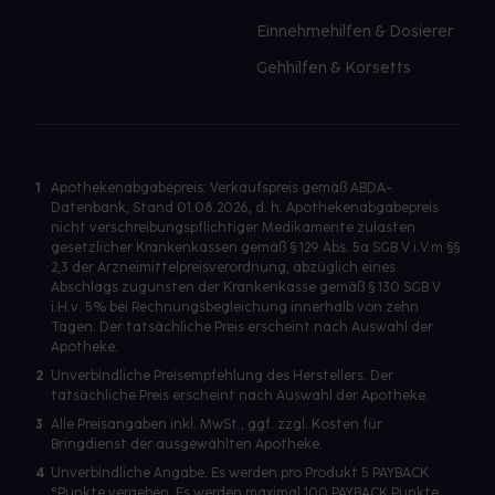
Einnehmehilfen & Dosierer
Gehhilfen & Korsetts
1
Apothekenabgabepreis: Verkaufspreis gemäß ABDA-
Datenbank, Stand 01.08.2026, d. h. Apothekenabgabepreis
nicht verschreibungspflichtiger Medikamente zulasten
gesetzlicher Krankenkassen gemäß § 129 Abs. 5a SGB V i.V.m §§
2,3 der Arzneimittelpreisverordnung, abzüglich eines
Abschlags zugunsten der Krankenkasse gemäß § 130 SGB V
i.H.v. 5% bei Rechnungsbegleichung innerhalb von zehn
Tagen. Der tatsächliche Preis erscheint nach Auswahl der
Apotheke.
2
Unverbindliche Preisempfehlung des Herstellers. Der
tatsächliche Preis erscheint nach Auswahl der Apotheke.
3
Alle Preisangaben inkl. MwSt., ggf. zzgl. Kosten für
Bringdienst der ausgewählten Apotheke.
4
Unverbindliche Angabe. Es werden pro Produkt 5 PAYBACK
°Punkte vergeben. Es werden maximal 100 PAYBACK Punkte