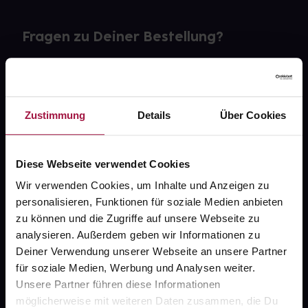
Fragen zu Deiner Bestellung?
Kontakt
FAQ
Zustimmung
Details
Über Cookies
Widerrufsformular
Diese Webseite verwendet Cookies
Wir verwenden Cookies, um Inhalte und Anzeigen zu
personalisieren, Funktionen für soziale Medien anbieten
gesund.de
zu können und die Zugriffe auf unsere Webseite zu
analysieren. Außerdem geben wir Informationen zu
Über uns
Deiner Verwendung unserer Webseite an unsere Partner
Karriere
für soziale Medien, Werbung und Analysen weiter.
Unsere Partner führen diese Informationen
Newsletter
möglicherweise mit weiteren Daten zusammen, die Du