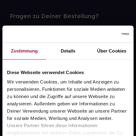
Fragen zu Deiner Bestellung?
Kontakt
FAQ
Zustimmung
Details
Über Cookies
Widerrufsformular
Diese Webseite verwendet Cookies
Wir verwenden Cookies, um Inhalte und Anzeigen zu
personalisieren, Funktionen für soziale Medien anbieten
gesund.de
zu können und die Zugriffe auf unsere Webseite zu
analysieren. Außerdem geben wir Informationen zu
Über uns
Deiner Verwendung unserer Webseite an unsere Partner
Karriere
für soziale Medien, Werbung und Analysen weiter.
Unsere Partner führen diese Informationen
Newsletter
möglicherweise mit weiteren Daten zusammen, die Du