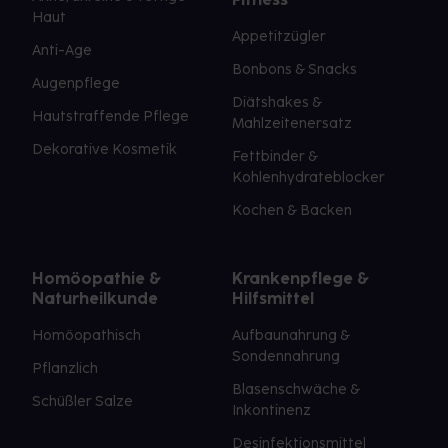
Haut
Appetitzügler
Anti-Age
Bonbons & Snacks
Augenpflege
Diätshakes &
Hautstraffende Pflege
Mahlzeitenersatz
Dekorative Kosmetik
Fettbinder &
Kohlenhydrateblocker
Kochen & Backen
Homöopathie &
Krankenpflege &
Naturheilkunde
Hilfsmittel
Homöopathisch
Aufbaunahrung &
Sondennahrung
Pflanzlich
Blasenschwäche &
Schüßler Salze
Inkontinenz
Desinfektionsmittel