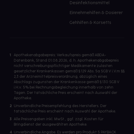
Desinfektionsmittel
Einnehmehilfen & Dosierer
Gehhilfen & Korsetts
1
Apothekenabgabepreis: Verkaufspreis gemäß ABDA-
Datenbank, Stand 01.08.2026, d. h. Apothekenabgabepreis
nicht verschreibungspflichtiger Medikamente zulasten
gesetzlicher Krankenkassen gemäß § 129 Abs. 5a SGB V i.V.m §§
2,3 der Arzneimittelpreisverordnung, abzüglich eines
Abschlags zugunsten der Krankenkasse gemäß § 130 SGB V
i.H.v. 5% bei Rechnungsbegleichung innerhalb von zehn
Tagen. Der tatsächliche Preis erscheint nach Auswahl der
Apotheke.
2
Unverbindliche Preisempfehlung des Herstellers. Der
tatsächliche Preis erscheint nach Auswahl der Apotheke.
3
Alle Preisangaben inkl. MwSt., ggf. zzgl. Kosten für
Bringdienst der ausgewählten Apotheke.
4
Unverbindliche Angabe. Es werden pro Produkt 5 PAYBACK