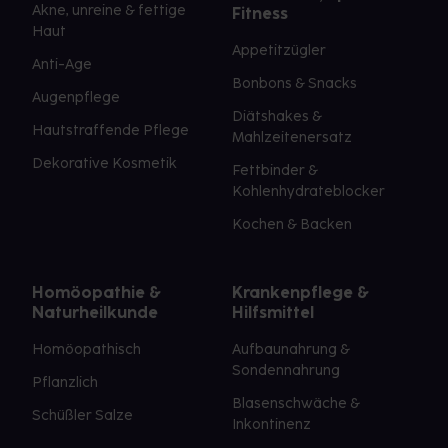
Akne, unreine & fettige
Fitness
Haut
Appetitzügler
Anti-Age
Bonbons & Snacks
Augenpflege
Diätshakes &
Hautstraffende Pflege
Mahlzeitenersatz
Dekorative Kosmetik
Fettbinder &
Kohlenhydrateblocker
Kochen & Backen
Homöopathie &
Krankenpflege &
Naturheilkunde
Hilfsmittel
Homöopathisch
Aufbaunahrung &
Sondennahrung
Pflanzlich
Blasenschwäche &
Schüßler Salze
Inkontinenz