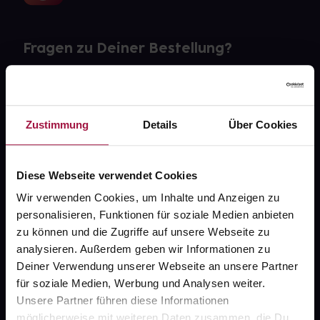
Fragen zu Deiner Bestellung?
Kontakt
FAQ
Zustimmung
Details
Über Cookies
Widerrufsformular
Diese Webseite verwendet Cookies
Wir verwenden Cookies, um Inhalte und Anzeigen zu
personalisieren, Funktionen für soziale Medien anbieten
gesund.de
zu können und die Zugriffe auf unsere Webseite zu
analysieren. Außerdem geben wir Informationen zu
Über uns
Deiner Verwendung unserer Webseite an unsere Partner
Karriere
für soziale Medien, Werbung und Analysen weiter.
Unsere Partner führen diese Informationen
Newsletter
möglicherweise mit weiteren Daten zusammen, die Du