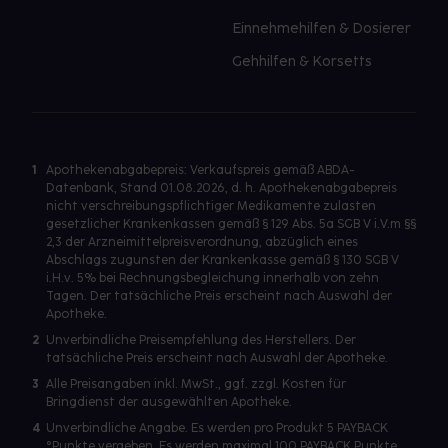
Einnehmehilfen & Dosierer
Gehhilfen & Korsetts
1
Apothekenabgabepreis: Verkaufspreis gemäß ABDA-
Datenbank, Stand 01.08.2026, d. h. Apothekenabgabepreis
nicht verschreibungspflichtiger Medikamente zulasten
gesetzlicher Krankenkassen gemäß § 129 Abs. 5a SGB V i.V.m §§
2,3 der Arzneimittelpreisverordnung, abzüglich eines
Abschlags zugunsten der Krankenkasse gemäß § 130 SGB V
i.H.v. 5% bei Rechnungsbegleichung innerhalb von zehn
Tagen. Der tatsächliche Preis erscheint nach Auswahl der
Apotheke.
2
Unverbindliche Preisempfehlung des Herstellers. Der
tatsächliche Preis erscheint nach Auswahl der Apotheke.
3
Alle Preisangaben inkl. MwSt., ggf. zzgl. Kosten für
Bringdienst der ausgewählten Apotheke.
4
Unverbindliche Angabe. Es werden pro Produkt 5 PAYBACK
°Punkte vergeben. Es werden maximal 100 PAYBACK Punkte