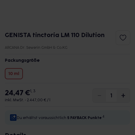
GENISTA tinctoria LM 110 Dilution
ARCANA Dr. Sewerin GmbH & Co.KG
Packungsgröße
10 ml
24,47 €
1, 3
inkl. MwSt. •
2.447,00 € / l
4
Du erhältst voraussichtlich
5 PAYBACK
Punkte