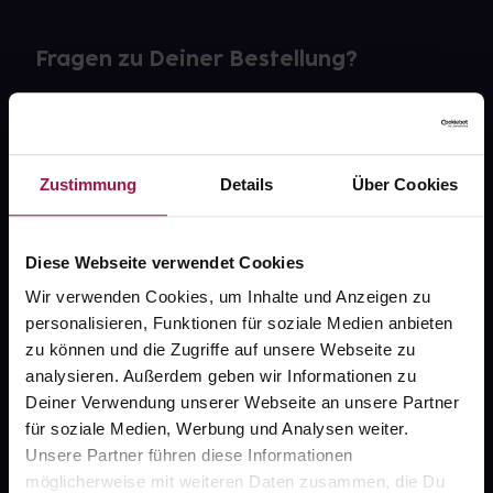
Fragen zu Deiner Bestellung?
Kontakt
FAQ
Zustimmung
Details
Über Cookies
Widerrufsformular
Diese Webseite verwendet Cookies
Wir verwenden Cookies, um Inhalte und Anzeigen zu
personalisieren, Funktionen für soziale Medien anbieten
gesund.de
zu können und die Zugriffe auf unsere Webseite zu
analysieren. Außerdem geben wir Informationen zu
Über uns
Deiner Verwendung unserer Webseite an unsere Partner
Karriere
für soziale Medien, Werbung und Analysen weiter.
Unsere Partner führen diese Informationen
Newsletter
möglicherweise mit weiteren Daten zusammen, die Du