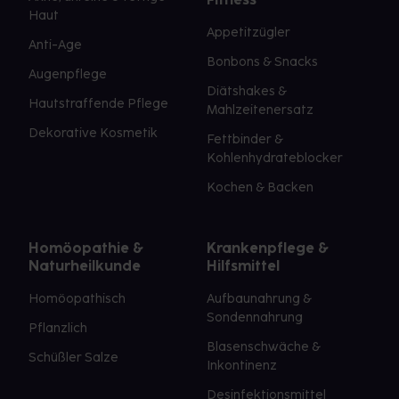
Haut
Appetitzügler
Anti-Age
Bonbons & Snacks
Augenpflege
Diätshakes &
Hautstraffende Pflege
Mahlzeitenersatz
Dekorative Kosmetik
Fettbinder &
Kohlenhydrateblocker
Kochen & Backen
Homöopathie &
Krankenpflege &
Naturheilkunde
Hilfsmittel
Homöopathisch
Aufbaunahrung &
Sondennahrung
Pflanzlich
Blasenschwäche &
Schüßler Salze
Inkontinenz
Desinfektionsmittel