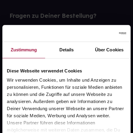
Fragen zu Deiner Bestellung?
Kontakt
FAQ
Zustimmung
Details
Über Cookies
Widerrufsformular
Diese Webseite verwendet Cookies
Wir verwenden Cookies, um Inhalte und Anzeigen zu
personalisieren, Funktionen für soziale Medien anbieten
gesund.de
zu können und die Zugriffe auf unsere Webseite zu
analysieren. Außerdem geben wir Informationen zu
Über uns
Deiner Verwendung unserer Webseite an unsere Partner
Karriere
für soziale Medien, Werbung und Analysen weiter.
Unsere Partner führen diese Informationen
Newsletter
möglicherweise mit weiteren Daten zusammen, die Du