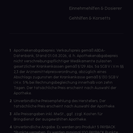
Einnehmehilfen & Dosierer
Gehhilfen & Korsetts
1
Apothekenabgabepreis: Verkaufspreis gemäß ABDA-
Datenbank, Stand 01.08.2026, d. h. Apothekenabgabepreis
nicht verschreibungspflichtiger Medikamente zulasten
gesetzlicher Krankenkassen gemäß § 129 Abs. 5a SGB V i.V.m §§
2,3 der Arzneimittelpreisverordnung, abzüglich eines
Abschlags zugunsten der Krankenkasse gemäß § 130 SGB V
i.H.v. 5% bei Rechnungsbegleichung innerhalb von zehn
Tagen. Der tatsächliche Preis erscheint nach Auswahl der
Apotheke.
2
Unverbindliche Preisempfehlung des Herstellers. Der
tatsächliche Preis erscheint nach Auswahl der Apotheke.
3
Alle Preisangaben inkl. MwSt., ggf. zzgl. Kosten für
Bringdienst der ausgewählten Apotheke.
4
Unverbindliche Angabe. Es werden pro Produkt 5 PAYBACK
°Punkte vergeben. Es werden maximal 100 PAYBACK Punkte