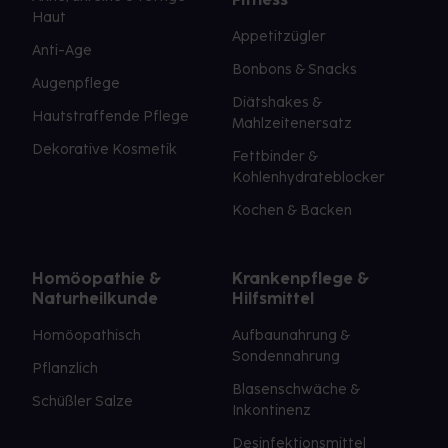
Haut
Appetitzügler
Anti-Age
Bonbons & Snacks
Augenpflege
Diätshakes &
Hautstraffende Pflege
Mahlzeitenersatz
Dekorative Kosmetik
Fettbinder &
Kohlenhydrateblocker
Kochen & Backen
Homöopathie &
Krankenpflege &
Naturheilkunde
Hilfsmittel
Homöopathisch
Aufbaunahrung &
Sondennahrung
Pflanzlich
Blasenschwäche &
Schüßler Salze
Inkontinenz
Desinfektionsmittel