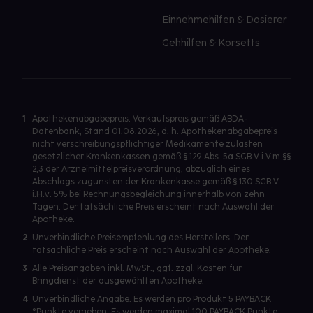
Einnehmehilfen & Dosierer
Gehhilfen & Korsetts
1
Apothekenabgabepreis: Verkaufspreis gemäß ABDA-
Datenbank, Stand 01.08.2026, d. h. Apothekenabgabepreis
nicht verschreibungspflichtiger Medikamente zulasten
gesetzlicher Krankenkassen gemäß § 129 Abs. 5a SGB V i.V.m §§
2,3 der Arzneimittelpreisverordnung, abzüglich eines
Abschlags zugunsten der Krankenkasse gemäß § 130 SGB V
i.H.v. 5% bei Rechnungsbegleichung innerhalb von zehn
Tagen. Der tatsächliche Preis erscheint nach Auswahl der
Apotheke.
2
Unverbindliche Preisempfehlung des Herstellers. Der
tatsächliche Preis erscheint nach Auswahl der Apotheke.
3
Alle Preisangaben inkl. MwSt., ggf. zzgl. Kosten für
Bringdienst der ausgewählten Apotheke.
4
Unverbindliche Angabe. Es werden pro Produkt 5 PAYBACK
°Punkte vergeben. Es werden maximal 100 PAYBACK Punkte