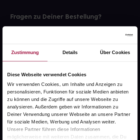
Fragen zu Deiner Bestellung?
Kontakt
FAQ
Zustimmung
Details
Über Cookies
Widerrufsformular
Diese Webseite verwendet Cookies
Wir verwenden Cookies, um Inhalte und Anzeigen zu
personalisieren, Funktionen für soziale Medien anbieten
gesund.de
zu können und die Zugriffe auf unsere Webseite zu
analysieren. Außerdem geben wir Informationen zu
Über uns
Deiner Verwendung unserer Webseite an unsere Partner
Karriere
für soziale Medien, Werbung und Analysen weiter.
Unsere Partner führen diese Informationen
Newsletter
möglicherweise mit weiteren Daten zusammen, die Du