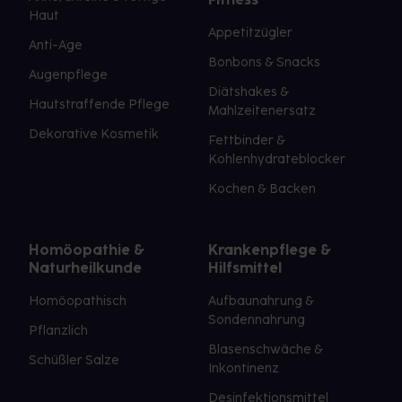
Haut
Appetitzügler
Anti-Age
Bonbons & Snacks
Augenpflege
Diätshakes &
Hautstraffende Pflege
Mahlzeitenersatz
Dekorative Kosmetik
Fettbinder &
Kohlenhydrateblocker
Kochen & Backen
Homöopathie &
Krankenpflege &
Naturheilkunde
Hilfsmittel
Homöopathisch
Aufbaunahrung &
Sondennahrung
Pflanzlich
Blasenschwäche &
Schüßler Salze
Inkontinenz
Desinfektionsmittel