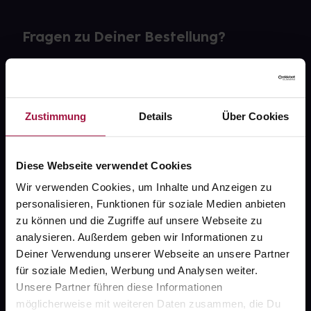
Fragen zu Deiner Bestellung?
Kontakt
FAQ
Zustimmung
Details
Über Cookies
Widerrufsformular
Diese Webseite verwendet Cookies
Wir verwenden Cookies, um Inhalte und Anzeigen zu
personalisieren, Funktionen für soziale Medien anbieten
gesund.de
zu können und die Zugriffe auf unsere Webseite zu
analysieren. Außerdem geben wir Informationen zu
Über uns
Deiner Verwendung unserer Webseite an unsere Partner
Karriere
für soziale Medien, Werbung und Analysen weiter.
Unsere Partner führen diese Informationen
Newsletter
möglicherweise mit weiteren Daten zusammen, die Du