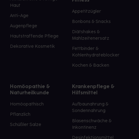
Haut
Appetitzügler
Anti-Age
Bonbons & Snacks
Augenpflege
Diätshakes &
Hautstraffende Pflege
Mahlzeitenersatz
Dekorative Kosmetik
Fettbinder &
Kohlenhydrateblocker
Kochen & Backen
Homöopathie &
Krankenpflege &
Naturheilkunde
Hilfsmittel
Homöopathisch
Aufbaunahrung &
Sondennahrung
Pflanzlich
Blasenschwäche &
Schüßler Salze
Inkontinenz
Desinfektionsmittel