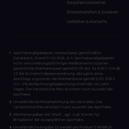
Desinfektionsmittel
Einnehmehilfen & Dosierer
Gehhilfen & Korsetts
1
Apothekenabgabepreis: Verkaufspreis gemäß ABDA-
Datenbank, Stand 01.08.2026, d. h. Apothekenabgabepreis
nicht verschreibungspflichtiger Medikamente zulasten
gesetzlicher Krankenkassen gemäß § 129 Abs. 5a SGB V i.V.m §§
2,3 der Arzneimittelpreisverordnung, abzüglich eines
Abschlags zugunsten der Krankenkasse gemäß § 130 SGB V
i.H.v. 5% bei Rechnungsbegleichung innerhalb von zehn
Tagen. Der tatsächliche Preis erscheint nach Auswahl der
Apotheke.
2
Unverbindliche Preisempfehlung des Herstellers. Der
tatsächliche Preis erscheint nach Auswahl der Apotheke.
3
Alle Preisangaben inkl. MwSt., ggf. zzgl. Kosten für
Bringdienst der ausgewählten Apotheke.
4
Unverbindliche Angabe. Es werden pro Produkt 5 PAYBACK