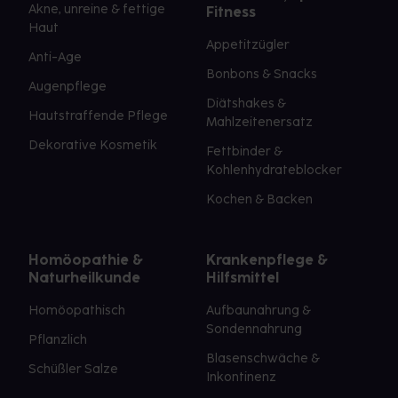
Akne, unreine & fettige
Fitness
Haut
Appetitzügler
Anti-Age
Bonbons & Snacks
Augenpflege
Diätshakes &
Hautstraffende Pflege
Mahlzeitenersatz
Dekorative Kosmetik
Fettbinder &
Kohlenhydrateblocker
Kochen & Backen
Homöopathie &
Krankenpflege &
Naturheilkunde
Hilfsmittel
Homöopathisch
Aufbaunahrung &
Sondennahrung
Pflanzlich
Blasenschwäche &
Schüßler Salze
Inkontinenz