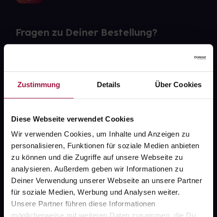
Fragen zu Deiner Bestellung?
Kontakt
FAQ
Zustimmung
Details
Über Cookies
Widerrufsformular
Diese Webseite verwendet Cookies
Wir verwenden Cookies, um Inhalte und Anzeigen zu
personalisieren, Funktionen für soziale Medien anbieten
gesund.de
zu können und die Zugriffe auf unsere Webseite zu
analysieren. Außerdem geben wir Informationen zu
Über uns
Deiner Verwendung unserer Webseite an unsere Partner
Karriere
für soziale Medien, Werbung und Analysen weiter.
Unsere Partner führen diese Informationen
Newsletter
möglicherweise mit weiteren Daten zusammen, die Du