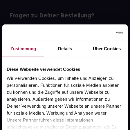
Fragen zu Deiner Bestellung?
Kontakt
FAQ
Zustimmung
Details
Über Cookies
Widerrufsformular
Diese Webseite verwendet Cookies
Wir verwenden Cookies, um Inhalte und Anzeigen zu
personalisieren, Funktionen für soziale Medien anbieten
gesund.de
zu können und die Zugriffe auf unsere Webseite zu
analysieren. Außerdem geben wir Informationen zu
Über uns
Deiner Verwendung unserer Webseite an unsere Partner
Karriere
für soziale Medien, Werbung und Analysen weiter.
Unsere Partner führen diese Informationen
Newsletter
möglicherweise mit weiteren Daten zusammen, die Du