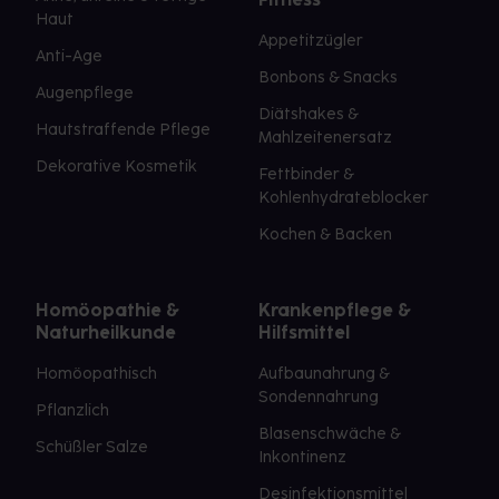
Haut
Appetitzügler
Anti-Age
Bonbons & Snacks
Augenpflege
Diätshakes &
Hautstraffende Pflege
Mahlzeitenersatz
Dekorative Kosmetik
Fettbinder &
Kohlenhydrateblocker
Kochen & Backen
Homöopathie &
Krankenpflege &
Naturheilkunde
Hilfsmittel
Homöopathisch
Aufbaunahrung &
Sondennahrung
Pflanzlich
Blasenschwäche &
Schüßler Salze
Inkontinenz
Desinfektionsmittel