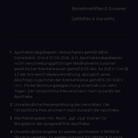
Einnehmehilfen & Dosierer
Gehhilfen & Korsetts
1
Apothekenabgabepreis: Verkaufspreis gemäß ABDA-
Datenbank, Stand 01.08.2026, d. h. Apothekenabgabepreis
nicht verschreibungspflichtiger Medikamente zulasten
gesetzlicher Krankenkassen gemäß § 129 Abs. 5a SGB V i.V.m §§
2,3 der Arzneimittelpreisverordnung, abzüglich eines
Abschlags zugunsten der Krankenkasse gemäß § 130 SGB V
i.H.v. 5% bei Rechnungsbegleichung innerhalb von zehn
Tagen. Der tatsächliche Preis erscheint nach Auswahl der
Apotheke.
2
Unverbindliche Preisempfehlung des Herstellers. Der
tatsächliche Preis erscheint nach Auswahl der Apotheke.
3
Alle Preisangaben inkl. MwSt., ggf. zzgl. Kosten für
Bringdienst der ausgewählten Apotheke.
4
Unverbindliche Angabe. Es werden pro Produkt 5 PAYBACK
°Punkte vergeben. Es werden maximal 100 PAYBACK Punkte