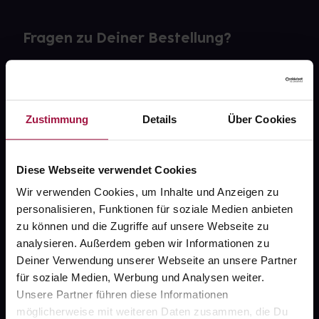
Fragen zu Deiner Bestellung?
Kontakt
FAQ
Zustimmung
Details
Über Cookies
Widerrufsformular
Diese Webseite verwendet Cookies
Wir verwenden Cookies, um Inhalte und Anzeigen zu
personalisieren, Funktionen für soziale Medien anbieten
gesund.de
zu können und die Zugriffe auf unsere Webseite zu
analysieren. Außerdem geben wir Informationen zu
Über uns
Deiner Verwendung unserer Webseite an unsere Partner
Karriere
für soziale Medien, Werbung und Analysen weiter.
Unsere Partner führen diese Informationen
Newsletter
möglicherweise mit weiteren Daten zusammen, die Du