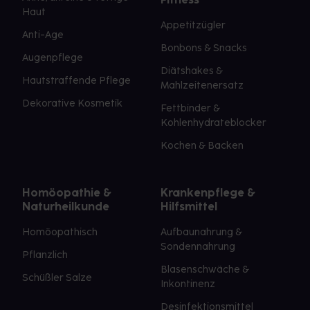
Haut
Appetitzügler
Anti-Age
Bonbons & Snacks
Augenpflege
Diätshakes &
Hautstraffende Pflege
Mahlzeitenersatz
Dekorative Kosmetik
Fettbinder &
Kohlenhydrateblocker
Kochen & Backen
Homöopathie &
Krankenpflege &
Naturheilkunde
Hilfsmittel
Homöopathisch
Aufbaunahrung &
Sondennahrung
Pflanzlich
Blasenschwäche &
Schüßler Salze
Inkontinenz
Desinfektionsmittel