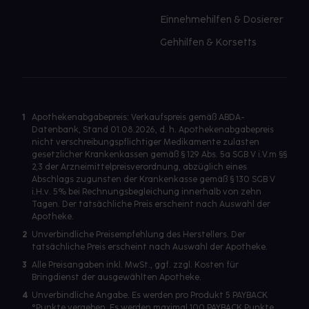
Einnehmehilfen & Dosierer
Gehhilfen & Korsetts
1
Apothekenabgabepreis: Verkaufspreis gemäß ABDA-
Datenbank, Stand 01.08.2026, d. h. Apothekenabgabepreis
nicht verschreibungspflichtiger Medikamente zulasten
gesetzlicher Krankenkassen gemäß § 129 Abs. 5a SGB V i.V.m §§
2,3 der Arzneimittelpreisverordnung, abzüglich eines
Abschlags zugunsten der Krankenkasse gemäß § 130 SGB V
i.H.v. 5% bei Rechnungsbegleichung innerhalb von zehn
Tagen. Der tatsächliche Preis erscheint nach Auswahl der
Apotheke.
2
Unverbindliche Preisempfehlung des Herstellers. Der
tatsächliche Preis erscheint nach Auswahl der Apotheke.
3
Alle Preisangaben inkl. MwSt., ggf. zzgl. Kosten für
Bringdienst der ausgewählten Apotheke.
4
Unverbindliche Angabe. Es werden pro Produkt 5 PAYBACK
°Punkte vergeben. Es werden maximal 100 PAYBACK Punkte