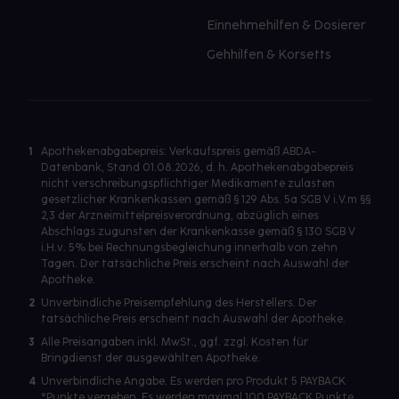
Einnehmehilfen & Dosierer
Gehhilfen & Korsetts
1
Apothekenabgabepreis: Verkaufspreis gemäß ABDA-
Datenbank, Stand 01.08.2026, d. h. Apothekenabgabepreis
nicht verschreibungspflichtiger Medikamente zulasten
gesetzlicher Krankenkassen gemäß § 129 Abs. 5a SGB V i.V.m §§
2,3 der Arzneimittelpreisverordnung, abzüglich eines
Abschlags zugunsten der Krankenkasse gemäß § 130 SGB V
i.H.v. 5% bei Rechnungsbegleichung innerhalb von zehn
Tagen. Der tatsächliche Preis erscheint nach Auswahl der
Apotheke.
2
Unverbindliche Preisempfehlung des Herstellers. Der
tatsächliche Preis erscheint nach Auswahl der Apotheke.
3
Alle Preisangaben inkl. MwSt., ggf. zzgl. Kosten für
Bringdienst der ausgewählten Apotheke.
4
Unverbindliche Angabe. Es werden pro Produkt 5 PAYBACK
°Punkte vergeben. Es werden maximal 100 PAYBACK Punkte