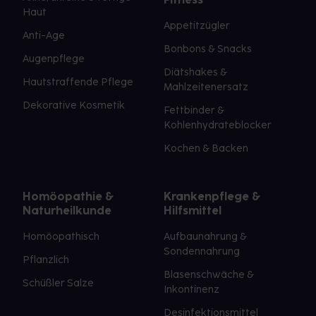
Haut
Appetitzügler
Anti-Age
Bonbons & Snacks
Augenpflege
Diätshakes &
Hautstraffende Pflege
Mahlzeitenersatz
Dekorative Kosmetik
Fettbinder &
Kohlenhydrateblocker
Kochen & Backen
Homöopathie &
Krankenpflege &
Naturheilkunde
Hilfsmittel
Homöopathisch
Aufbaunahrung &
Sondennahrung
Pflanzlich
Blasenschwäche &
Schüßler Salze
Inkontinenz
Desinfektionsmittel