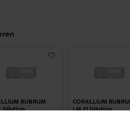
eren
LLIUM RUBRUM
CORALLIUM RUBR
 Dilution
LM 21 Dilution
 1.766,00 € / l
10 ml • 1.766,00 € / l