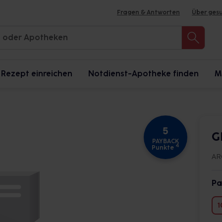
Fragen & Antworten
Über ges
Rezept einreichen
Notdienst-Apotheke finden
M
5
G
PAYBACK
4
Punkte
AR
Pa
1