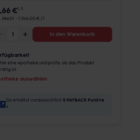
7,66 €
1, 3
l. MwSt. •
1.766,00 € / l
In den Warenkorb
rfügbarkeit
hle eine Apotheke und prüfe, ob das Produkt
rätig ist.
otheke auswählen
Du erhältst voraussichtlich
5 PAYBACK
Punkte
4