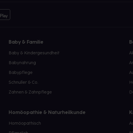
Baby & Familie
B
Baby & Kindergesundheit
A
Babynahrung
A
Babypflege
A
Schnuller & Co.
H
Zahnen & Zahnpflege
D
Homöopathie & Naturheilkunde
K
Homöopathisch
A