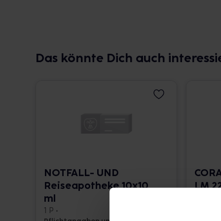
Das könnte Dich auch interessi
NOTFALL- UND
CORA
Reiseapotheke 10x10
LM 22
ml
10 ml •
1 P •