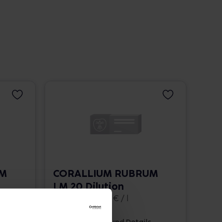
UM
CORALLIUM RUBRUM
LM 20 Dilution
10 ml • 1.662,00 € / l