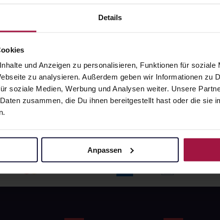
angaben und Details
Pflichtangaben und Details
6
€
17,66
€
Details
1, 3
1, 3
Cookies
nhalte und Anzeigen zu personalisieren, Funktionen für soziale
 Webseite zu analysieren. Außerdem geben wir Informationen zu
ür soziale Medien, Werbung und Analysen weiter. Unsere Partne
 Daten zusammen, die Du ihnen bereitgestellt hast oder die si
n.
Anpassen