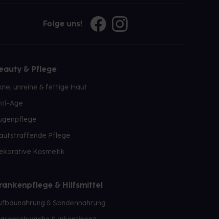
Folge uns!
eauty & Pflege
kne, unreine & fettige Haut
nti-Age
ugenpflege
autstraffende Pflege
ekorative Kosmetik
rankenpflege & Hilfsmittel
ufbaunahrung & Sondennahrung