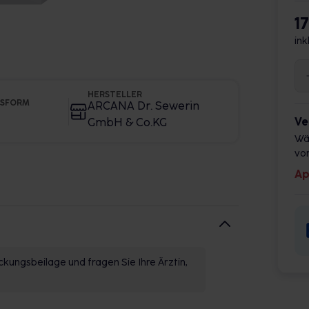
1
ink
HERSTELLER
GSFORM
ARCANA Dr. Sewerin
Ve
GmbH & Co.KG
Wä
vor
Ap
kungsbeilage und fragen Sie Ihre Ärztin,