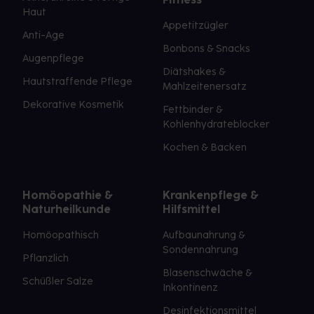
Haut
Appetitzügler
Anti-Age
Bonbons & Snacks
Augenpflege
Diätshakes &
Hautstraffende Pflege
Mahlzeitenersatz
Dekorative Kosmetik
Fettbinder &
Kohlenhydrateblocker
Kochen & Backen
Homöopathie &
Krankenpflege &
Naturheilkunde
Hilfsmittel
Homöopathisch
Aufbaunahrung &
Sondennahrung
Pflanzlich
Blasenschwäche &
Schüßler Salze
Inkontinenz
Desinfektionsmittel