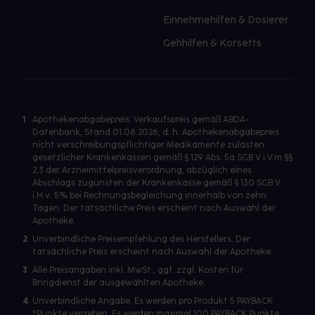
Einnehmehilfen & Dosierer
Gehhilfen & Korsetts
1
Apothekenabgabepreis: Verkaufspreis gemäß ABDA-
Datenbank, Stand 01.08.2026, d. h. Apothekenabgabepreis
nicht verschreibungspflichtiger Medikamente zulasten
gesetzlicher Krankenkassen gemäß § 129 Abs. 5a SGB V i.V.m §§
2,3 der Arzneimittelpreisverordnung, abzüglich eines
Abschlags zugunsten der Krankenkasse gemäß § 130 SGB V
i.H.v. 5% bei Rechnungsbegleichung innerhalb von zehn
Tagen. Der tatsächliche Preis erscheint nach Auswahl der
Apotheke.
2
Unverbindliche Preisempfehlung des Herstellers. Der
tatsächliche Preis erscheint nach Auswahl der Apotheke.
3
Alle Preisangaben inkl. MwSt., ggf. zzgl. Kosten für
Bringdienst der ausgewählten Apotheke.
4
Unverbindliche Angabe. Es werden pro Produkt 5 PAYBACK
°Punkte vergeben. Es werden maximal 100 PAYBACK Punkte