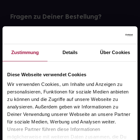
Fragen zu Deiner Bestellung?
Kontakt
FAQ
Zustimmung
Details
Über Cookies
Widerrufsformular
Diese Webseite verwendet Cookies
Wir verwenden Cookies, um Inhalte und Anzeigen zu
personalisieren, Funktionen für soziale Medien anbieten
gesund.de
zu können und die Zugriffe auf unsere Webseite zu
analysieren. Außerdem geben wir Informationen zu
Über uns
Deiner Verwendung unserer Webseite an unsere Partner
Karriere
für soziale Medien, Werbung und Analysen weiter.
Unsere Partner führen diese Informationen
Newsletter
möglicherweise mit weiteren Daten zusammen, die Du