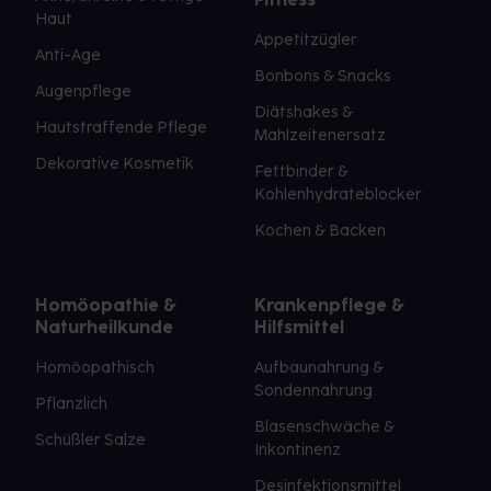
Haut
Appetitzügler
Anti-Age
Bonbons & Snacks
Augenpflege
Diätshakes &
Hautstraffende Pflege
Mahlzeitenersatz
Dekorative Kosmetik
Fettbinder &
Kohlenhydrateblocker
Kochen & Backen
Homöopathie &
Krankenpflege &
Naturheilkunde
Hilfsmittel
Homöopathisch
Aufbaunahrung &
Sondennahrung
Pflanzlich
Blasenschwäche &
Schüßler Salze
Inkontinenz
Desinfektionsmittel