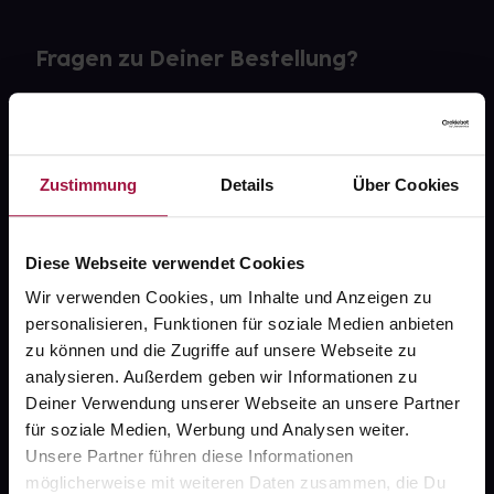
Fragen zu Deiner Bestellung?
Kontakt
FAQ
Zustimmung
Details
Über Cookies
Widerrufsformular
Diese Webseite verwendet Cookies
Wir verwenden Cookies, um Inhalte und Anzeigen zu
personalisieren, Funktionen für soziale Medien anbieten
gesund.de
zu können und die Zugriffe auf unsere Webseite zu
analysieren. Außerdem geben wir Informationen zu
Über uns
Deiner Verwendung unserer Webseite an unsere Partner
Karriere
für soziale Medien, Werbung und Analysen weiter.
Unsere Partner führen diese Informationen
Newsletter
möglicherweise mit weiteren Daten zusammen, die Du