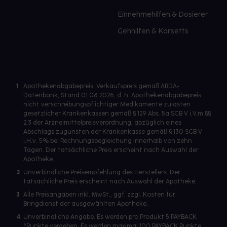
Einnehmehilfen & Dosierer
Gehhilfen & Korsetts
1
Apothekenabgabepreis: Verkaufspreis gemäß ABDA-
Datenbank, Stand 01.08.2026, d. h. Apothekenabgabepreis
nicht verschreibungspflichtiger Medikamente zulasten
gesetzlicher Krankenkassen gemäß § 129 Abs. 5a SGB V i.V.m §§
2,3 der Arzneimittelpreisverordnung, abzüglich eines
Abschlags zugunsten der Krankenkasse gemäß § 130 SGB V
i.H.v. 5% bei Rechnungsbegleichung innerhalb von zehn
Tagen. Der tatsächliche Preis erscheint nach Auswahl der
Apotheke.
2
Unverbindliche Preisempfehlung des Herstellers. Der
tatsächliche Preis erscheint nach Auswahl der Apotheke.
3
Alle Preisangaben inkl. MwSt., ggf. zzgl. Kosten für
Bringdienst der ausgewählten Apotheke.
4
Unverbindliche Angabe. Es werden pro Produkt 5 PAYBACK
°Punkte vergeben. Es werden maximal 100 PAYBACK Punkte