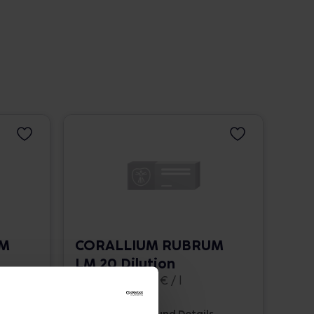
UM
CORALLIUM RUBRUM
LM 20 Dilution
10 ml • 1.662,00 € / l