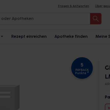
Fragen & Antworten
Über ges
Rezept einreichen
Apotheke finden
Meine 
5
G
PAYBACK
4
Punkte
L
AR
Pa
1