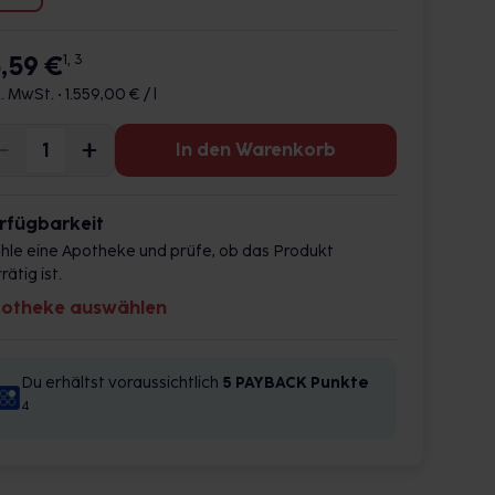
5,59 €
1, 3
l. MwSt. •
1.559,00 € / l
In den Warenkorb
rfügbarkeit
hle eine Apotheke und prüfe, ob das Produkt
rätig ist.
otheke auswählen
Du erhältst voraussichtlich
5 PAYBACK
Punkte
4