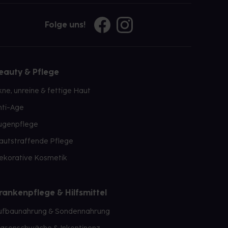
Folge uns!
eauty & Pflege
kne, unreine & fettige Haut
nti-Age
ugenpflege
autstraffende Pflege
ekorative Kosmetik
rankenpflege & Hilfsmittel
ufbaunahrung & Sondennahrung