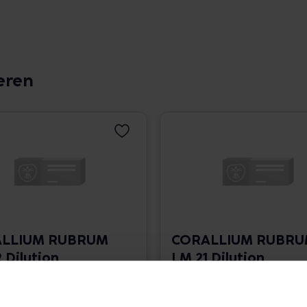
eren
LLIUM RUBRUM
CORALLIUM RUBR
 Dilution
LM 21 Dilution
 1.766,00 € / l
10 ml • 1.766,00 € / l