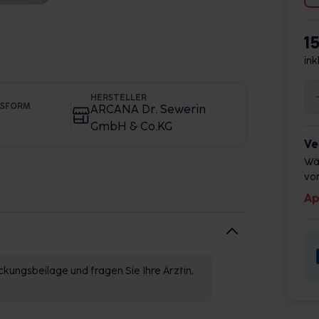
1
ink
HERSTELLER
GSFORM
ARCANA Dr. Sewerin
GmbH & Co.KG
Ve
Wä
vor
Ap
kungsbeilage und fragen Sie Ihre Ärztin,