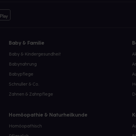
Baby & Familie
B
Baby & Kindergesundheit
A
Babynahrung
A
Babypflege
A
Schnuller & Co.
H
Zahnen & Zahnpflege
D
Homöopathie & Naturheilkunde
K
Homöopathisch
A