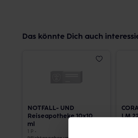
Das könnte Dich auch interessi
NOTFALL- UND
CORA
Reiseapotheke 10x10
LM 22
ml
10 ml •
1 P •