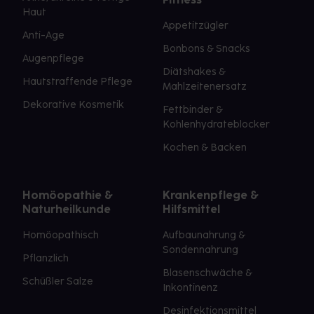
Haut
Appetitzügler
Anti-Age
Bonbons & Snacks
Augenpflege
Diätshakes &
Hautstraffende Pflege
Mahlzeitenersatz
Dekorative Kosmetik
Fettbinder &
Kohlenhydrateblocker
Kochen & Backen
Homöopathie &
Krankenpflege &
Naturheilkunde
Hilfsmittel
Homöopathisch
Aufbaunahrung &
Sondennahrung
Pflanzlich
Blasenschwäche &
Schüßler Salze
Inkontinenz
Desinfektionsmittel