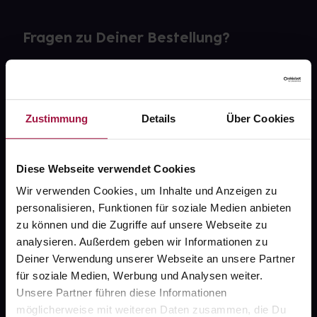
Fragen zu Deiner Bestellung?
Kontakt
FAQ
Zustimmung
Details
Über Cookies
Widerrufsformular
Diese Webseite verwendet Cookies
Wir verwenden Cookies, um Inhalte und Anzeigen zu
personalisieren, Funktionen für soziale Medien anbieten
gesund.de
zu können und die Zugriffe auf unsere Webseite zu
analysieren. Außerdem geben wir Informationen zu
Über uns
Deiner Verwendung unserer Webseite an unsere Partner
Karriere
für soziale Medien, Werbung und Analysen weiter.
Unsere Partner führen diese Informationen
Newsletter
möglicherweise mit weiteren Daten zusammen, die Du