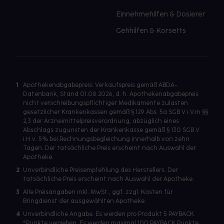
Einnehmehilfen & Dosierer
Gehhilfen & Korsetts
1
Apothekenabgabepreis: Verkaufspreis gemäß ABDA-
Datenbank, Stand 01.08.2026, d. h. Apothekenabgabepreis
nicht verschreibungspflichtiger Medikamente zulasten
gesetzlicher Krankenkassen gemäß § 129 Abs. 5a SGB V i.V.m §§
2,3 der Arzneimittelpreisverordnung, abzüglich eines
Abschlags zugunsten der Krankenkasse gemäß § 130 SGB V
i.H.v. 5% bei Rechnungsbegleichung innerhalb von zehn
Tagen. Der tatsächliche Preis erscheint nach Auswahl der
Apotheke.
2
Unverbindliche Preisempfehlung des Herstellers. Der
tatsächliche Preis erscheint nach Auswahl der Apotheke.
3
Alle Preisangaben inkl. MwSt., ggf. zzgl. Kosten für
Bringdienst der ausgewählten Apotheke.
4
Unverbindliche Angabe. Es werden pro Produkt 5 PAYBACK
°Punkte vergeben. Es werden maximal 100 PAYBACK Punkte