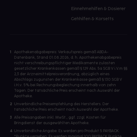
Einnehmehilfen & Dosierer
Gehhilfen & Korsetts
1
Apothekenabgabepreis: Verkaufspreis gemäß ABDA-
Datenbank, Stand 01.08.2026, d. h. Apothekenabgabepreis
nicht verschreibungspflichtiger Medikamente zulasten
gesetzlicher Krankenkassen gemäß § 129 Abs. 5a SGB V i.V.m §§
2,3 der Arzneimittelpreisverordnung, abzüglich eines
Abschlags zugunsten der Krankenkasse gemäß § 130 SGB V
i.H.v. 5% bei Rechnungsbegleichung innerhalb von zehn
Tagen. Der tatsächliche Preis erscheint nach Auswahl der
Apotheke.
2
Unverbindliche Preisempfehlung des Herstellers. Der
tatsächliche Preis erscheint nach Auswahl der Apotheke.
3
Alle Preisangaben inkl. MwSt., ggf. zzgl. Kosten für
Bringdienst der ausgewählten Apotheke.
4
Unverbindliche Angabe. Es werden pro Produkt 5 PAYBACK
°Punkte vergeben. Es werden maximal 100 PAYBACK Punkte