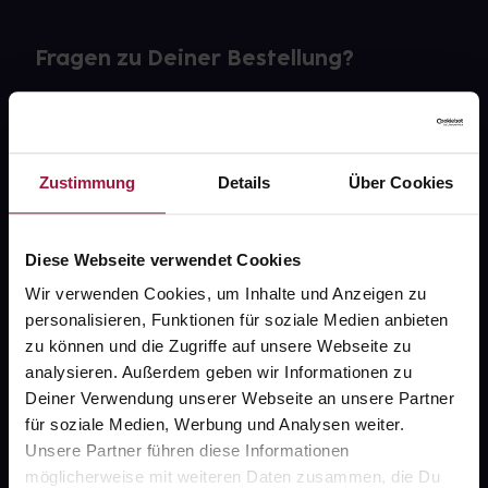
Fragen zu Deiner Bestellung?
Kontakt
FAQ
Zustimmung
Details
Über Cookies
Widerrufsformular
Diese Webseite verwendet Cookies
Wir verwenden Cookies, um Inhalte und Anzeigen zu
personalisieren, Funktionen für soziale Medien anbieten
gesund.de
zu können und die Zugriffe auf unsere Webseite zu
analysieren. Außerdem geben wir Informationen zu
Über uns
Deiner Verwendung unserer Webseite an unsere Partner
Karriere
für soziale Medien, Werbung und Analysen weiter.
Unsere Partner führen diese Informationen
Newsletter
möglicherweise mit weiteren Daten zusammen, die Du