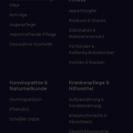
Haut
Appetitzügler
Anti-Age
Bonbons & Snacks
Augenpflege
Diätshakes &
Hautstraffende Pflege
Mahlzeitenersatz
Dekorative Kosmetik
Fettbinder &
Kohlenhydrateblocker
Kochen & Backen
Homöopathie &
Krankenpflege &
Naturheilkunde
Hilfsmittel
Homöopathisch
Aufbaunahrung &
Sondennahrung
Pflanzlich
Blasenschwäche &
Schüßler Salze
Inkontinenz
Desinfektionsmittel