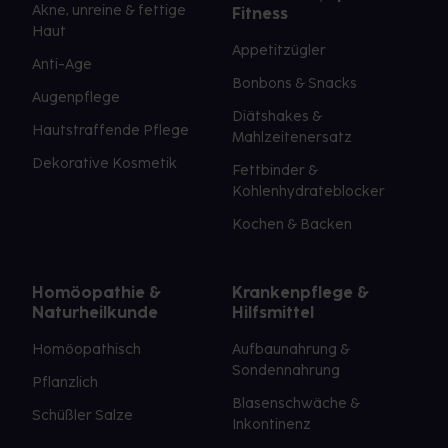
Akne, unreine & fettige
Fitness
Haut
Appetitzügler
Anti-Age
Bonbons & Snacks
Augenpflege
Diätshakes &
Hautstraffende Pflege
Mahlzeitenersatz
Dekorative Kosmetik
Fettbinder &
Kohlenhydrateblocker
Kochen & Backen
Homöopathie &
Krankenpflege &
Naturheilkunde
Hilfsmittel
Homöopathisch
Aufbaunahrung &
Sondennahrung
Pflanzlich
Blasenschwäche &
Schüßler Salze
Inkontinenz