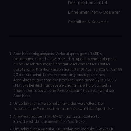
Desinfektionsmittel
Einnehmehilfen & Dosierer
Gehhilfen & Korsetts
1
Apothekenabgabepreis: Verkaufspreis gemäß ABDA-
Datenbank, Stand 01.08.2026, d. h. Apothekenabgabepreis
nicht verschreibungspflichtiger Medikamente zulasten
gesetzlicher Krankenkassen gemäß § 129 Abs. 5a SGB V i.V.m §§
2,3 der Arzneimittelpreisverordnung, abzüglich eines
Abschlags zugunsten der Krankenkasse gemäß § 130 SGB V
i.H.v. 5% bei Rechnungsbegleichung innerhalb von zehn
Tagen. Der tatsächliche Preis erscheint nach Auswahl der
Apotheke.
2
Unverbindliche Preisempfehlung des Herstellers. Der
tatsächliche Preis erscheint nach Auswahl der Apotheke.
3
Alle Preisangaben inkl. MwSt., ggf. zzgl. Kosten für
Bringdienst der ausgewählten Apotheke.
4
Unverbindliche Angabe. Es werden pro Produkt 5 PAYBACK