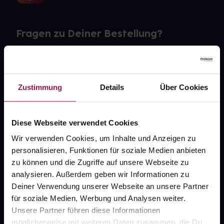
Fragen zu Deiner Bestellung?
Kontakt
FAQ
Zustimmung
Details
Über Cookies
Widerrufsformular
Diese Webseite verwendet Cookies
Wir verwenden Cookies, um Inhalte und Anzeigen zu
personalisieren, Funktionen für soziale Medien anbieten
gesund.de
zu können und die Zugriffe auf unsere Webseite zu
analysieren. Außerdem geben wir Informationen zu
Über uns
Deiner Verwendung unserer Webseite an unsere Partner
Karriere
für soziale Medien, Werbung und Analysen weiter.
Unsere Partner führen diese Informationen
Newsletter
möglicherweise mit weiteren Daten zusammen, die Du