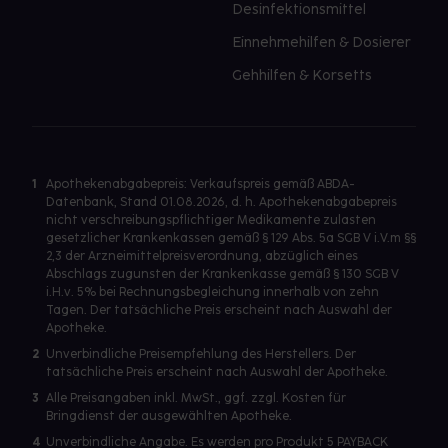
Desinfektionsmittel
Einnehmehilfen & Dosierer
Gehhilfen & Korsetts
1
Apothekenabgabepreis: Verkaufspreis gemäß ABDA-
Datenbank, Stand 01.08.2026, d. h. Apothekenabgabepreis
nicht verschreibungspflichtiger Medikamente zulasten
gesetzlicher Krankenkassen gemäß § 129 Abs. 5a SGB V i.V.m §§
2,3 der Arzneimittelpreisverordnung, abzüglich eines
Abschlags zugunsten der Krankenkasse gemäß § 130 SGB V
i.H.v. 5% bei Rechnungsbegleichung innerhalb von zehn
Tagen. Der tatsächliche Preis erscheint nach Auswahl der
Apotheke.
2
Unverbindliche Preisempfehlung des Herstellers. Der
tatsächliche Preis erscheint nach Auswahl der Apotheke.
3
Alle Preisangaben inkl. MwSt., ggf. zzgl. Kosten für
Bringdienst der ausgewählten Apotheke.
4
Unverbindliche Angabe. Es werden pro Produkt 5 PAYBACK