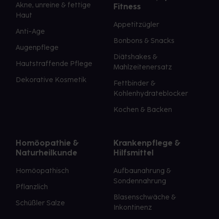
Akne, unreine & fettige
Fitness
Haut
Appetitzügler
Anti-Age
Bonbons & Snacks
Augenpflege
Diätshakes &
Hautstraffende Pflege
Mahlzeitenersatz
Dekorative Kosmetik
Fettbinder &
Kohlenhydrateblocker
Kochen & Backen
Homöopathie &
Krankenpflege &
Naturheilkunde
Hilfsmittel
Homöopathisch
Aufbaunahrung &
Sondennahrung
Pflanzlich
Blasenschwäche &
Schüßler Salze
Inkontinenz