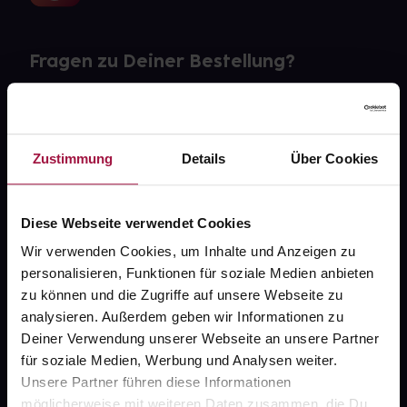
Fragen zu Deiner Bestellung?
Kontakt
FAQ
Zustimmung
Details
Über Cookies
Widerrufsformular
Diese Webseite verwendet Cookies
Wir verwenden Cookies, um Inhalte und Anzeigen zu
personalisieren, Funktionen für soziale Medien anbieten
gesund.de
zu können und die Zugriffe auf unsere Webseite zu
analysieren. Außerdem geben wir Informationen zu
Über uns
Deiner Verwendung unserer Webseite an unsere Partner
Karriere
für soziale Medien, Werbung und Analysen weiter.
Unsere Partner führen diese Informationen
Newsletter
möglicherweise mit weiteren Daten zusammen, die Du