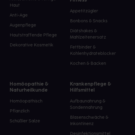
Haut
Appetitzügler
Anti-Age
Bonbons & Snacks
Augenpflege
Diätshakes &
Hautstraffende Pflege
Mahlzeitenersatz
Dekorative Kosmetik
Fettbinder &
Kohlenhydrateblocker
Kochen & Backen
Homöopathie &
Krankenpflege &
Naturheilkunde
Hilfsmittel
Homöopathisch
Aufbaunahrung &
Sondennahrung
Pflanzlich
Blasenschwäche &
Schüßler Salze
Inkontinenz
Desinfektionsmittel