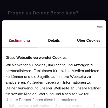
Fragen zu Deiner Bestellung?
Kontakt
FAQ
Zustimmung
Details
Über Cookies
Widerrufsformular
Diese Webseite verwendet Cookies
Wir verwenden Cookies, um Inhalte und Anzeigen zu
personalisieren, Funktionen für soziale Medien anbieten
gesund.de
zu können und die Zugriffe auf unsere Webseite zu
analysieren. Außerdem geben wir Informationen zu
Über uns
Deiner Verwendung unserer Webseite an unsere Partner
Karriere
für soziale Medien, Werbung und Analysen weiter.
Unsere Partner führen diese Informationen
Newsletter
möglicherweise mit weiteren Daten zusammen, die Du