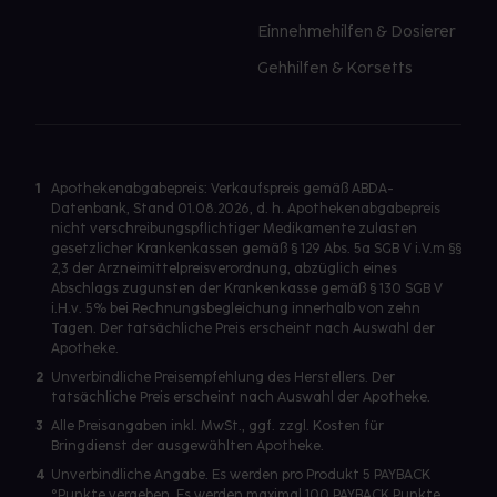
Einnehmehilfen & Dosierer
Gehhilfen & Korsetts
1
Apothekenabgabepreis: Verkaufspreis gemäß ABDA-
Datenbank, Stand 01.08.2026, d. h. Apothekenabgabepreis
nicht verschreibungspflichtiger Medikamente zulasten
gesetzlicher Krankenkassen gemäß § 129 Abs. 5a SGB V i.V.m §§
2,3 der Arzneimittelpreisverordnung, abzüglich eines
Abschlags zugunsten der Krankenkasse gemäß § 130 SGB V
i.H.v. 5% bei Rechnungsbegleichung innerhalb von zehn
Tagen. Der tatsächliche Preis erscheint nach Auswahl der
Apotheke.
2
Unverbindliche Preisempfehlung des Herstellers. Der
tatsächliche Preis erscheint nach Auswahl der Apotheke.
3
Alle Preisangaben inkl. MwSt., ggf. zzgl. Kosten für
Bringdienst der ausgewählten Apotheke.
4
Unverbindliche Angabe. Es werden pro Produkt 5 PAYBACK
°Punkte vergeben. Es werden maximal 100 PAYBACK Punkte