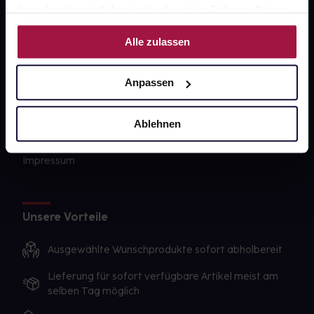
Barrierefreiheitserklärung
ihnen bereitgestellt hast oder die sie im Rahmen Deiner
Nutzung der Dienste gesammelt haben.
PAYBACK
Alle zulassen
gesund-versorger.de
Anpassen
Sanitätshäuser
Datenschutz
Ablehnen
AGB
Impressum
Unsere Vorteile
Ausgewählte Wunschprodukte sofort abholbereit
Lieferung für sofort verfügbare Artikel meist am
selben Tag möglich