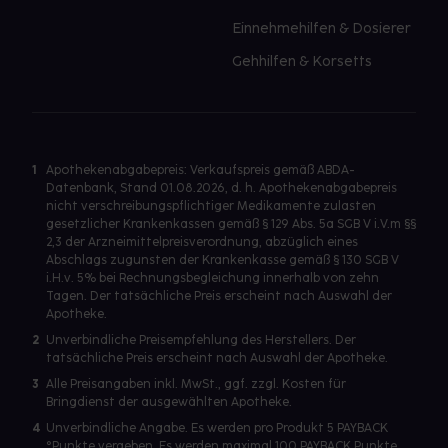
Einnehmehilfen & Dosierer
Gehhilfen & Korsetts
1
Apothekenabgabepreis: Verkaufspreis gemäß ABDA-
Datenbank, Stand 01.08.2026, d. h. Apothekenabgabepreis
nicht verschreibungspflichtiger Medikamente zulasten
gesetzlicher Krankenkassen gemäß § 129 Abs. 5a SGB V i.V.m §§
2,3 der Arzneimittelpreisverordnung, abzüglich eines
Abschlags zugunsten der Krankenkasse gemäß § 130 SGB V
i.H.v. 5% bei Rechnungsbegleichung innerhalb von zehn
Tagen. Der tatsächliche Preis erscheint nach Auswahl der
Apotheke.
2
Unverbindliche Preisempfehlung des Herstellers. Der
tatsächliche Preis erscheint nach Auswahl der Apotheke.
3
Alle Preisangaben inkl. MwSt., ggf. zzgl. Kosten für
Bringdienst der ausgewählten Apotheke.
4
Unverbindliche Angabe. Es werden pro Produkt 5 PAYBACK
°Punkte vergeben. Es werden maximal 100 PAYBACK Punkte