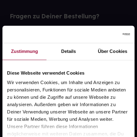
Fragen zu Deiner Bestellung?
Kontakt
FAQ
Zustimmung
Details
Über Cookies
Widerrufsformular
Diese Webseite verwendet Cookies
Wir verwenden Cookies, um Inhalte und Anzeigen zu
personalisieren, Funktionen für soziale Medien anbieten
gesund.de
zu können und die Zugriffe auf unsere Webseite zu
analysieren. Außerdem geben wir Informationen zu
Über uns
Deiner Verwendung unserer Webseite an unsere Partner
Karriere
für soziale Medien, Werbung und Analysen weiter.
Unsere Partner führen diese Informationen
Newsletter
möglicherweise mit weiteren Daten zusammen, die Du