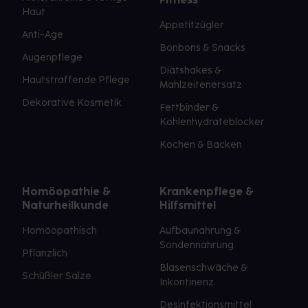
Haut
Appetitzügler
Anti-Age
Bonbons & Snacks
Augenpflege
Diätshakes &
Hautstraffende Pflege
Mahlzeitenersatz
Dekorative Kosmetik
Fettbinder &
Kohlenhydrateblocker
Kochen & Backen
Homöopathie &
Krankenpflege &
Naturheilkunde
Hilfsmittel
Homöopathisch
Aufbaunahrung &
Sondennahrung
Pflanzlich
Blasenschwäche &
Schüßler Salze
Inkontinenz
Desinfektionsmittel