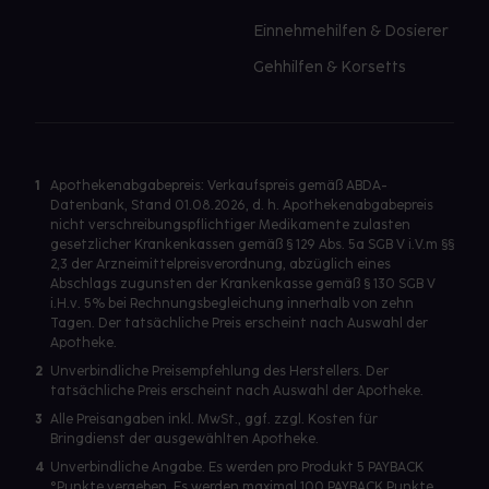
Einnehmehilfen & Dosierer
Gehhilfen & Korsetts
1
Apothekenabgabepreis: Verkaufspreis gemäß ABDA-
Datenbank, Stand 01.08.2026, d. h. Apothekenabgabepreis
nicht verschreibungspflichtiger Medikamente zulasten
gesetzlicher Krankenkassen gemäß § 129 Abs. 5a SGB V i.V.m §§
2,3 der Arzneimittelpreisverordnung, abzüglich eines
Abschlags zugunsten der Krankenkasse gemäß § 130 SGB V
i.H.v. 5% bei Rechnungsbegleichung innerhalb von zehn
Tagen. Der tatsächliche Preis erscheint nach Auswahl der
Apotheke.
2
Unverbindliche Preisempfehlung des Herstellers. Der
tatsächliche Preis erscheint nach Auswahl der Apotheke.
3
Alle Preisangaben inkl. MwSt., ggf. zzgl. Kosten für
Bringdienst der ausgewählten Apotheke.
4
Unverbindliche Angabe. Es werden pro Produkt 5 PAYBACK
°Punkte vergeben. Es werden maximal 100 PAYBACK Punkte