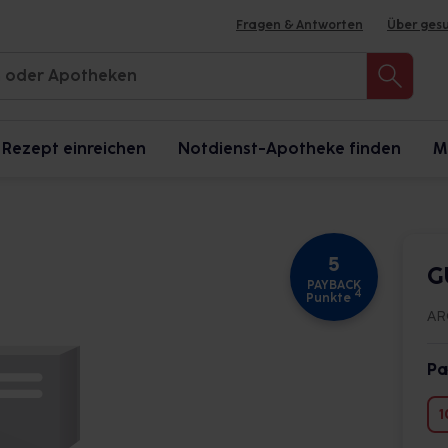
Fragen & Antworten
Über ges
Rezept einreichen
Notdienst-Apotheke finden
M
5
G
PAYBACK
4
Punkte
AR
Pa
1