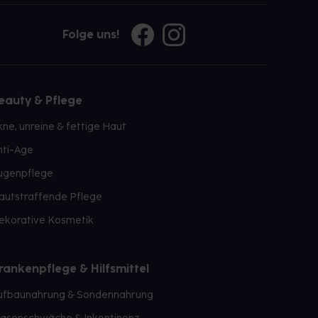
Folge uns!
eauty & Pflege
kne, unreine & fettige Haut
nti-Age
ugenpflege
autstraffende Pflege
ekorative Kosmetik
rankenpflege & Hilfsmittel
ufbaunahrung & Sondennahrung