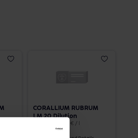
UM
CORALLIUM RUBRUM
LM 20 Dilution
10 ml • 1.662,00 € / l