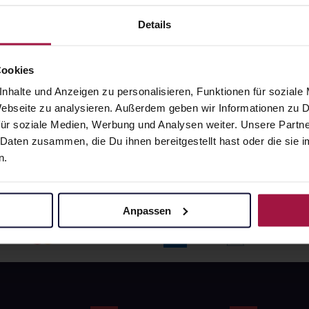
angaben und Details
Pflichtangaben und Details
6
€
17,66
€
Details
1, 3
1, 3
Cookies
nhalte und Anzeigen zu personalisieren, Funktionen für soziale
 Webseite zu analysieren. Außerdem geben wir Informationen zu
ür soziale Medien, Werbung und Analysen weiter. Unsere Partne
 Daten zusammen, die Du ihnen bereitgestellt hast oder die si
n.
Anpassen