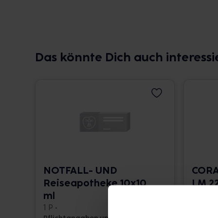
Das könnte Dich auch interessi
NOTFALL- UND
CORA
Reiseapotheke 10x10
LM 22
ml
10 ml •
1 P •