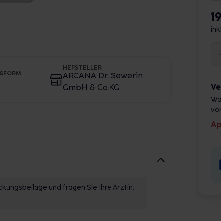
1
ink
HERSTELLER
GSFORM
ARCANA Dr. Sewerin
Ve
GmbH & Co.KG
Wä
vor
Ap
kungsbeilage und fragen Sie Ihre Ärztin,