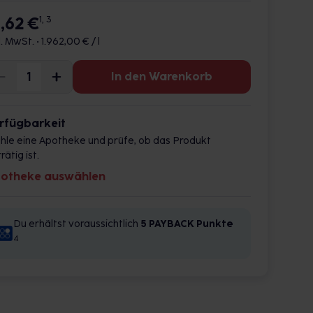
9,62 €
1, 3
l. MwSt. •
1.962,00 € / l
In den Warenkorb
rfügbarkeit
hle eine Apotheke und prüfe, ob das Produkt
rätig ist.
otheke auswählen
Du erhältst voraussichtlich
5 PAYBACK
Punkte
4