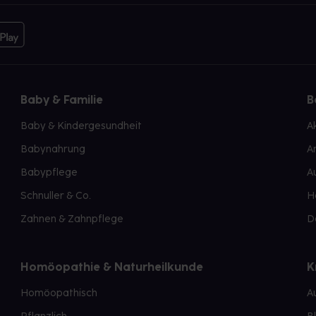
Baby & Familie
B
Baby & Kindergesundheit
A
Babynahrung
A
Babypflege
A
Schnuller & Co.
H
Zahnen & Zahnpflege
D
Homöopathie & Naturheilkunde
K
Homöopathisch
A