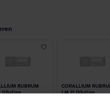
eren
LLIUM RUBRUM
CORALLIUM RUBR
 Dilution
LM 21 Dilution
 1.766,00 € / l
10 ml • 1.766,00 € / l