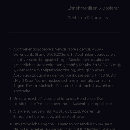
Einnehmehilfen & Dosierer
Gehhilfen & Korsetts
1
Apothekenabgabepreis: Verkaufspreis gemäß ABDA-
Datenbank, Stand 01.08.2026, d. h. Apothekenabgabepreis
nicht verschreibungspflichtiger Medikamente zulasten
gesetzlicher Krankenkassen gemäß § 129 Abs. 5a SGB V i.V.m §§
2,3 der Arzneimittelpreisverordnung, abzüglich eines
Abschlags zugunsten der Krankenkasse gemäß § 130 SGB V
i.H.v. 5% bei Rechnungsbegleichung innerhalb von zehn
Tagen. Der tatsächliche Preis erscheint nach Auswahl der
Apotheke.
2
Unverbindliche Preisempfehlung des Herstellers. Der
tatsächliche Preis erscheint nach Auswahl der Apotheke.
3
Alle Preisangaben inkl. MwSt., ggf. zzgl. Kosten für
Bringdienst der ausgewählten Apotheke.
4
Unverbindliche Angabe. Es werden pro Produkt 5 PAYBACK
°Punkte vergeben. Es werden maximal 100 PAYBACK Punkte