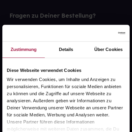
Fragen zu Deiner Bestellung?
Kontakt
FAQ
Zustimmung
Details
Über Cookies
Widerrufsformular
Diese Webseite verwendet Cookies
Wir verwenden Cookies, um Inhalte und Anzeigen zu
personalisieren, Funktionen für soziale Medien anbieten
gesund.de
zu können und die Zugriffe auf unsere Webseite zu
analysieren. Außerdem geben wir Informationen zu
Über uns
Deiner Verwendung unserer Webseite an unsere Partner
Karriere
für soziale Medien, Werbung und Analysen weiter.
Unsere Partner führen diese Informationen
Newsletter
möglicherweise mit weiteren Daten zusammen, die Du