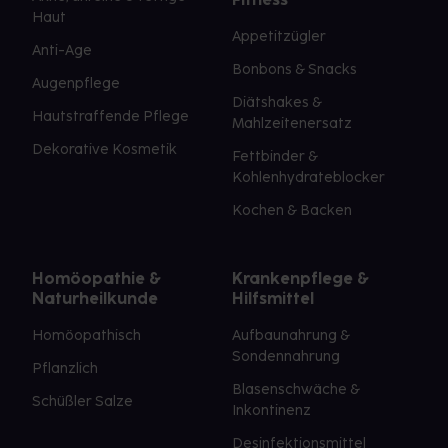
Haut
Appetitzügler
Anti-Age
Bonbons & Snacks
Augenpflege
Diätshakes &
Hautstraffende Pflege
Mahlzeitenersatz
Dekorative Kosmetik
Fettbinder &
Kohlenhydrateblocker
Kochen & Backen
Homöopathie &
Krankenpflege &
Naturheilkunde
Hilfsmittel
Homöopathisch
Aufbaunahrung &
Sondennahrung
Pflanzlich
Blasenschwäche &
Schüßler Salze
Inkontinenz
Desinfektionsmittel