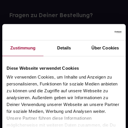
Fragen zu Deiner Bestellung?
Kontakt
FAQ
Zustimmung
Details
Über Cookies
Widerrufsformular
Diese Webseite verwendet Cookies
Wir verwenden Cookies, um Inhalte und Anzeigen zu
personalisieren, Funktionen für soziale Medien anbieten
gesund.de
zu können und die Zugriffe auf unsere Webseite zu
analysieren. Außerdem geben wir Informationen zu
Über uns
Deiner Verwendung unserer Webseite an unsere Partner
Karriere
für soziale Medien, Werbung und Analysen weiter.
Unsere Partner führen diese Informationen
Newsletter
möglicherweise mit weiteren Daten zusammen, die Du