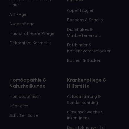
Haut
Appetitzügler
Anti-Age
Bonbons & Snacks
Augenpflege
Diätshakes &
Hautstraffende Pflege
Mahlzeitenersatz
Dekorative Kosmetik
Fettbinder &
Kohlenhydrateblocker
Kochen & Backen
Homöopathie &
Krankenpflege &
Naturheilkunde
Hilfsmittel
Homöopathisch
Aufbaunahrung &
Sondennahrung
Pflanzlich
Blasenschwäche &
Schüßler Salze
Inkontinenz
Desinfektionsmittel