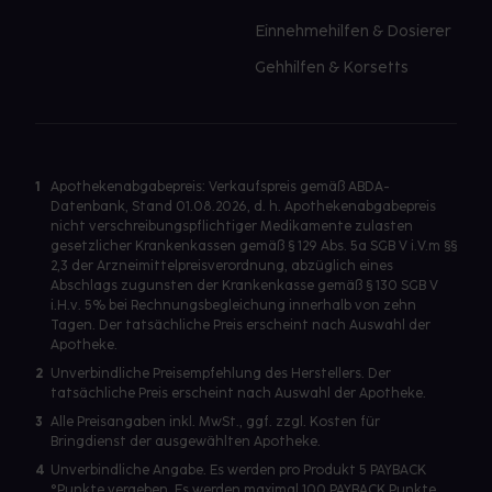
Einnehmehilfen & Dosierer
Gehhilfen & Korsetts
1
Apothekenabgabepreis: Verkaufspreis gemäß ABDA-
Datenbank, Stand 01.08.2026, d. h. Apothekenabgabepreis
nicht verschreibungspflichtiger Medikamente zulasten
gesetzlicher Krankenkassen gemäß § 129 Abs. 5a SGB V i.V.m §§
2,3 der Arzneimittelpreisverordnung, abzüglich eines
Abschlags zugunsten der Krankenkasse gemäß § 130 SGB V
i.H.v. 5% bei Rechnungsbegleichung innerhalb von zehn
Tagen. Der tatsächliche Preis erscheint nach Auswahl der
Apotheke.
2
Unverbindliche Preisempfehlung des Herstellers. Der
tatsächliche Preis erscheint nach Auswahl der Apotheke.
3
Alle Preisangaben inkl. MwSt., ggf. zzgl. Kosten für
Bringdienst der ausgewählten Apotheke.
4
Unverbindliche Angabe. Es werden pro Produkt 5 PAYBACK
°Punkte vergeben. Es werden maximal 100 PAYBACK Punkte