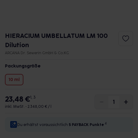
HIERACIUM UMBELLATUM LM 100
Dilution
ARCANA Dr. Sewerin GmbH & Co.KG
Packungsgröße
10 ml
23,48 €
1, 3
inkl. MwSt. •
2.348,00 € / l
4
Du erhältst voraussichtlich
5 PAYBACK
Punkte