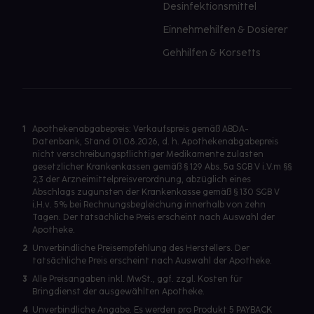
Desinfektionsmittel
Einnehmehilfen & Dosierer
Gehhilfen & Korsetts
1
Apothekenabgabepreis: Verkaufspreis gemäß ABDA-
Datenbank, Stand 01.08.2026, d. h. Apothekenabgabepreis
nicht verschreibungspflichtiger Medikamente zulasten
gesetzlicher Krankenkassen gemäß § 129 Abs. 5a SGB V i.V.m §§
2,3 der Arzneimittelpreisverordnung, abzüglich eines
Abschlags zugunsten der Krankenkasse gemäß § 130 SGB V
i.H.v. 5% bei Rechnungsbegleichung innerhalb von zehn
Tagen. Der tatsächliche Preis erscheint nach Auswahl der
Apotheke.
2
Unverbindliche Preisempfehlung des Herstellers. Der
tatsächliche Preis erscheint nach Auswahl der Apotheke.
3
Alle Preisangaben inkl. MwSt., ggf. zzgl. Kosten für
Bringdienst der ausgewählten Apotheke.
4
Unverbindliche Angabe. Es werden pro Produkt 5 PAYBACK