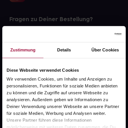
Fragen zu Deiner Bestellung?
Kontakt
FAQ
Zustimmung
Details
Über Cookies
Widerrufsformular
Diese Webseite verwendet Cookies
Wir verwenden Cookies, um Inhalte und Anzeigen zu
personalisieren, Funktionen für soziale Medien anbieten
gesund.de
zu können und die Zugriffe auf unsere Webseite zu
analysieren. Außerdem geben wir Informationen zu
Über uns
Deiner Verwendung unserer Webseite an unsere Partner
Karriere
für soziale Medien, Werbung und Analysen weiter.
Unsere Partner führen diese Informationen
Newsletter
möglicherweise mit weiteren Daten zusammen, die Du