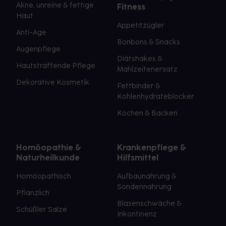
Akne, unreine & fettige
Fitness
Haut
Appetitzügler
Anti-Age
Bonbons & Snacks
Augenpflege
Diätshakes &
Hautstraffende Pflege
Mahlzeitenersatz
Dekorative Kosmetik
Fettbinder &
Kohlenhydrateblocker
Kochen & Backen
Homöopathie &
Krankenpflege &
Naturheilkunde
Hilfsmittel
Homöopathisch
Aufbaunahrung &
Sondennahrung
Pflanzlich
Blasenschwäche &
Schüßler Salze
Inkontinenz