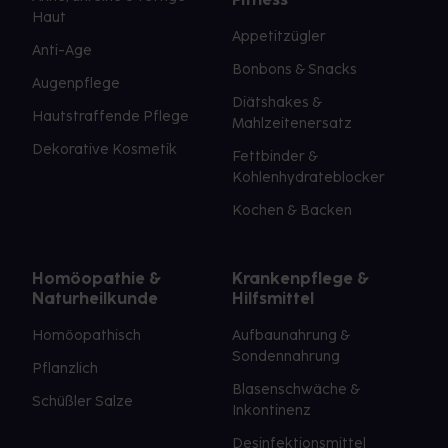
Haut
Appetitzügler
Anti-Age
Bonbons & Snacks
Augenpflege
Diätshakes &
Hautstraffende Pflege
Mahlzeitenersatz
Dekorative Kosmetik
Fettbinder &
Kohlenhydrateblocker
Kochen & Backen
Homöopathie &
Krankenpflege &
Naturheilkunde
Hilfsmittel
Homöopathisch
Aufbaunahrung &
Sondennahrung
Pflanzlich
Blasenschwäche &
Schüßler Salze
Inkontinenz
Desinfektionsmittel