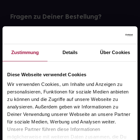
Fragen zu Deiner Bestellung?
Kontakt
FAQ
Zustimmung
Details
Über Cookies
Widerrufsformular
Diese Webseite verwendet Cookies
Wir verwenden Cookies, um Inhalte und Anzeigen zu
personalisieren, Funktionen für soziale Medien anbieten
gesund.de
zu können und die Zugriffe auf unsere Webseite zu
analysieren. Außerdem geben wir Informationen zu
Über uns
Deiner Verwendung unserer Webseite an unsere Partner
Karriere
für soziale Medien, Werbung und Analysen weiter.
Unsere Partner führen diese Informationen
Newsletter
möglicherweise mit weiteren Daten zusammen, die Du