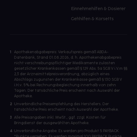
Einnehmehilfen & Dosierer
Gehhilfen & Korsetts
1
Apothekenabgabepreis: Verkaufspreis gemäß ABDA-
Datenbank, Stand 01.08.2026, d. h. Apothekenabgabepreis
nicht verschreibungspflichtiger Medikamente zulasten
gesetzlicher Krankenkassen gemäß § 129 Abs. 5a SGB V i.V.m §§
2,3 der Arzneimittelpreisverordnung, abzüglich eines
Abschlags zugunsten der Krankenkasse gemäß § 130 SGB V
i.H.v. 5% bei Rechnungsbegleichung innerhalb von zehn
Tagen. Der tatsächliche Preis erscheint nach Auswahl der
Apotheke.
2
Unverbindliche Preisempfehlung des Herstellers. Der
tatsächliche Preis erscheint nach Auswahl der Apotheke.
3
Alle Preisangaben inkl. MwSt., ggf. zzgl. Kosten für
Bringdienst der ausgewählten Apotheke.
4
Unverbindliche Angabe. Es werden pro Produkt 5 PAYBACK
°Punkte vergeben. Es werden maximal 100 PAYBACK Punkte