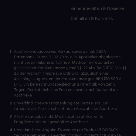
Einnehmehilfen & Dosierer
Gehhilfen & Korsetts
1
Apothekenabgabepreis: Verkaufspreis gemäß ABDA-
Datenbank, Stand 01.08.2026, d. h. Apothekenabgabepreis
nicht verschreibungspflichtiger Medikamente zulasten
gesetzlicher Krankenkassen gemäß § 129 Abs. 5a SGB V i.V.m §§
2,3 der Arzneimittelpreisverordnung, abzüglich eines
Abschlags zugunsten der Krankenkasse gemäß § 130 SGB V
i.H.v. 5% bei Rechnungsbegleichung innerhalb von zehn
Tagen. Der tatsächliche Preis erscheint nach Auswahl der
Apotheke.
2
Unverbindliche Preisempfehlung des Herstellers. Der
tatsächliche Preis erscheint nach Auswahl der Apotheke.
3
Alle Preisangaben inkl. MwSt., ggf. zzgl. Kosten für
Bringdienst der ausgewählten Apotheke.
4
Unverbindliche Angabe. Es werden pro Produkt 5 PAYBACK
°Punkte vergeben. Es werden maximal 100 PAYBACK Punkte