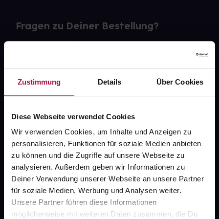
Fragen zu Deiner Bestellung?
Kontakt
FAQ
Zustimmung
Details
Über Cookies
Widerrufsformular
Diese Webseite verwendet Cookies
Wir verwenden Cookies, um Inhalte und Anzeigen zu
personalisieren, Funktionen für soziale Medien anbieten
gesund.de
zu können und die Zugriffe auf unsere Webseite zu
analysieren. Außerdem geben wir Informationen zu
Über uns
Deiner Verwendung unserer Webseite an unsere Partner
Karriere
für soziale Medien, Werbung und Analysen weiter.
Unsere Partner führen diese Informationen
Newsletter
möglicherweise mit weiteren Daten zusammen, die Du