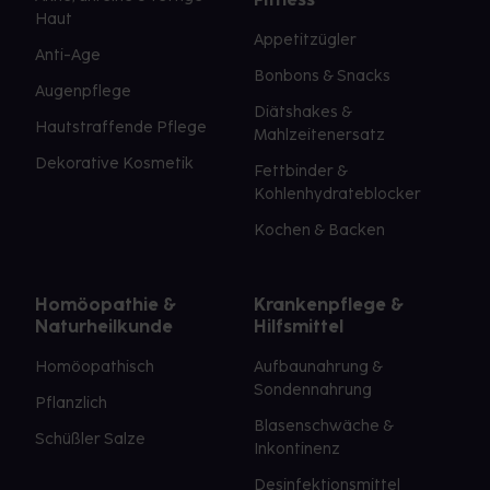
Haut
Appetitzügler
Anti-Age
Bonbons & Snacks
Augenpflege
Diätshakes &
Hautstraffende Pflege
Mahlzeitenersatz
Dekorative Kosmetik
Fettbinder &
Kohlenhydrateblocker
Kochen & Backen
Homöopathie &
Krankenpflege &
Naturheilkunde
Hilfsmittel
Homöopathisch
Aufbaunahrung &
Sondennahrung
Pflanzlich
Blasenschwäche &
Schüßler Salze
Inkontinenz
Desinfektionsmittel