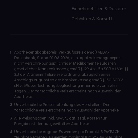
Einnehmehilfen & Dosierer
Gehhilfen & Korsetts
1
Apothekenabgabepreis: Verkaufspreis gemäß ABDA-
Datenbank, Stand 01.08.2026, d. h. Apothekenabgabepreis
nicht verschreibungspflichtiger Medikamente zulasten
gesetzlicher Krankenkassen gemäß § 129 Abs. 5a SGB V i.V.m §§
2,3 der Arzneimittelpreisverordnung, abzüglich eines
Abschlags zugunsten der Krankenkasse gemäß § 130 SGB V
i.H.v. 5% bei Rechnungsbegleichung innerhalb von zehn
Tagen. Der tatsächliche Preis erscheint nach Auswahl der
Apotheke.
2
Unverbindliche Preisempfehlung des Herstellers. Der
tatsächliche Preis erscheint nach Auswahl der Apotheke.
3
Alle Preisangaben inkl. MwSt., ggf. zzgl. Kosten für
Bringdienst der ausgewählten Apotheke.
4
Unverbindliche Angabe. Es werden pro Produkt 5 PAYBACK
°Punkte vergeben. Es werden maximal 100 PAYBACK Punkte