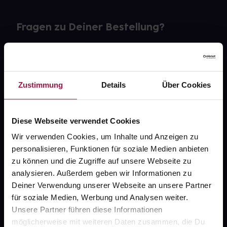
Fragen zu Deiner Bestellung?
Kontakt
FAQ
Zustimmung
Details
Über Cookies
Widerrufsformular
Diese Webseite verwendet Cookies
Wir verwenden Cookies, um Inhalte und Anzeigen zu
personalisieren, Funktionen für soziale Medien anbieten
gesund.de
zu können und die Zugriffe auf unsere Webseite zu
analysieren. Außerdem geben wir Informationen zu
Über uns
Deiner Verwendung unserer Webseite an unsere Partner
Karriere
für soziale Medien, Werbung und Analysen weiter.
Unsere Partner führen diese Informationen
Newsletter
möglicherweise mit weiteren Daten zusammen, die Du