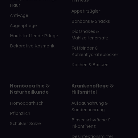
Haut
Appetitzügler
Anti-Age
Bonbons & Snacks
Augenpflege
Diätshakes &
Hautstraffende Pflege
Mahlzeitenersatz
Dekorative Kosmetik
Fettbinder &
Kohlenhydrateblocker
Kochen & Backen
Homöopathie &
Krankenpflege &
Naturheilkunde
Hilfsmittel
Homöopathisch
Aufbaunahrung &
Sondennahrung
Pflanzlich
Blasenschwäche &
Schüßler Salze
Inkontinenz
Desinfektionsmittel