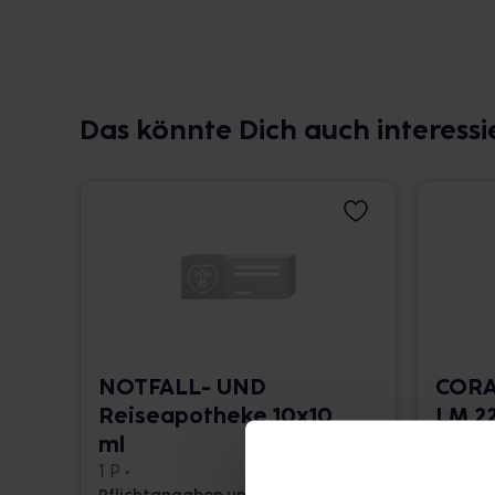
Das könnte Dich auch interessi
NOTFALL- UND
CORA
Reiseapotheke 10x10
LM 22
ml
10 ml •
1 P •