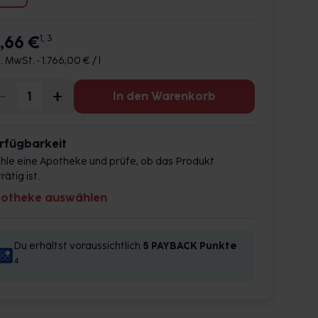
7,66 €
1, 3
l. MwSt. •
1.766,00 € / l
In den Warenkorb
rfügbarkeit
hle eine Apotheke und prüfe, ob das Produkt
rätig ist.
otheke auswählen
Du erhältst voraussichtlich
5 PAYBACK
Punkte
4