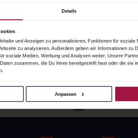
angaben und Details
Pflichtangaben und Details
6
€
17,66
€
Details
1, 3
1, 3
Cookies
nhalte und Anzeigen zu personalisieren, Funktionen für soziale
 Webseite zu analysieren. Außerdem geben wir Informationen zu
ür soziale Medien, Werbung und Analysen weiter. Unsere Partne
 Daten zusammen, die Du ihnen bereitgestellt hast oder die si
n.
Anpassen