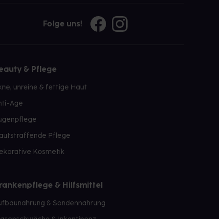
Folge uns!
eauty & Pflege
kne, unreine & fettige Haut
nti-Age
ugenpflege
autstraffende Pflege
ekorative Kosmetik
rankenpflege & Hilfsmittel
ufbaunahrung & Sondennahrung