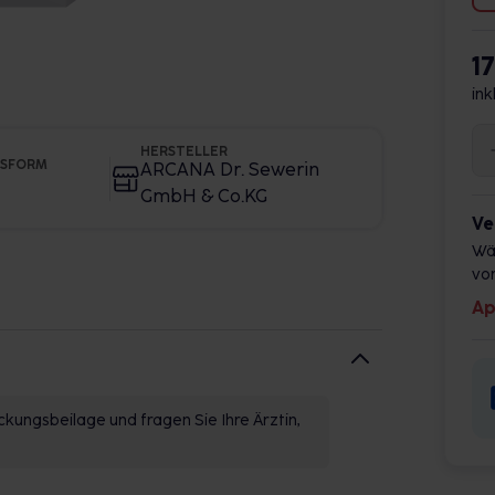
1
ink
HERSTELLER
GSFORM
ARCANA Dr. Sewerin
GmbH & Co.KG
Ve
Wä
vor
Ap
kungsbeilage und fragen Sie Ihre Ärztin,