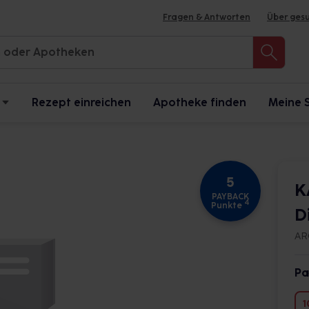
Fragen & Antworten
Über ges
Rezept einreichen
Apotheke finden
Meine 
5
K
PAYBACK
4
Punkte
D
AR
Pa
1