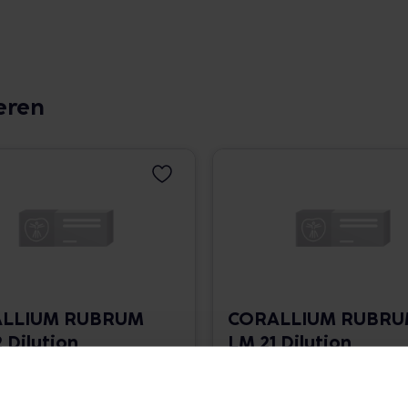
eren
LLIUM RUBRUM
CORALLIUM RUBR
 Dilution
LM 21 Dilution
 1.766,00 € / l
10 ml • 1.766,00 € / l