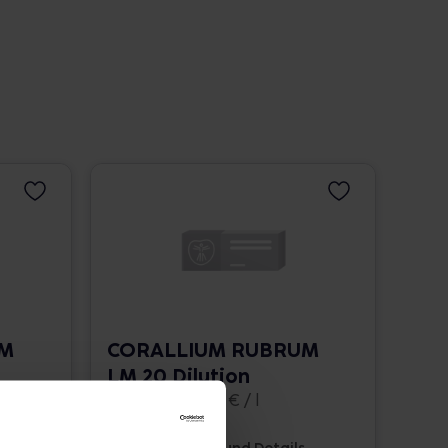
UM
CORALLIUM RUBRUM
LM 20 Dilution
10 ml • 1.662,00 € / l