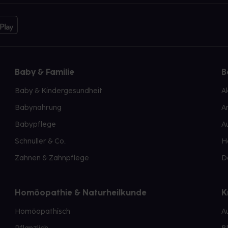
Baby & Familie
B
Baby & Kindergesundheit
A
Babynahrung
A
Babypflege
A
Schnuller & Co.
H
Zahnen & Zahnpflege
D
Homöopathie & Naturheilkunde
K
Homöopathisch
A