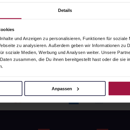
angaben und Details
Pflichtangaben und Details
6
€
17,66
€
Details
1, 3
1, 3
Cookies
nhalte und Anzeigen zu personalisieren, Funktionen für soziale
 Webseite zu analysieren. Außerdem geben wir Informationen zu
ür soziale Medien, Werbung und Analysen weiter. Unsere Partne
 Daten zusammen, die Du ihnen bereitgestellt hast oder die si
n.
Anpassen