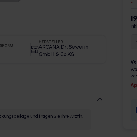
1
ink
HERSTELLER
GSFORM
ARCANA Dr. Sewerin
GmbH & Co.KG
Ve
Wä
vor
Ap
kungsbeilage und fragen Sie Ihre Ärztin,