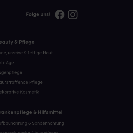
Folge uns!
eauty & Pflege
kne, unreine & fettige Haut
nti-Age
ugenpflege
autstraffende Pflege
ekorative Kosmetik
rankenpflege & Hilfsmittel
ufbaunahrung & Sondennahrung