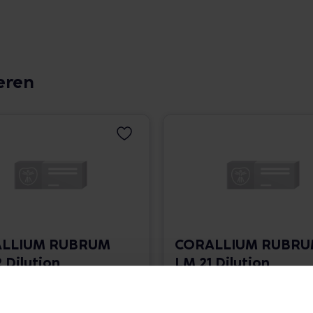
eren
LLIUM RUBRUM
CORALLIUM RUBR
 Dilution
LM 21 Dilution
 1.766,00 € / l
10 ml • 1.766,00 € / l