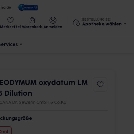
und.de
BESTELLUNG BEI
Apotheke wählen
Merkzettel
Warenkorb
Anmelden
Services
EODYMUM oxydatum LM
5 Dilution
CANA Dr. Sewerin GmbH & Co.KG
ckungsgröße
0 ml