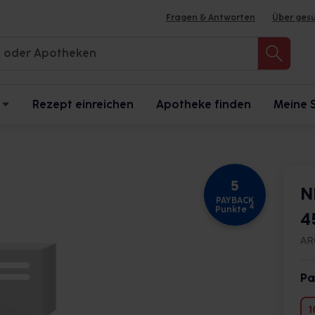
Fragen & Antworten
Über ges
Rezept einreichen
Apotheke finden
Meine 
5
N
PAYBACK
4
Punkte
4
AR
Pa
1