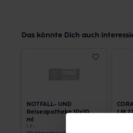
Das könnte Dich auch interessi
NOTFALL- UND
CORA
Reiseapotheke 10x10
LM 22
ml
10 ml •
1 P •