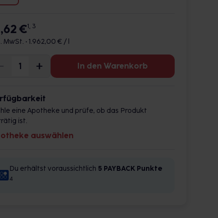
9,62 €
1, 3
l. MwSt. •
1.962,00 € / l
In den Warenkorb
rfügbarkeit
hle eine Apotheke und prüfe, ob das Produkt
rätig ist.
otheke auswählen
Du erhältst voraussichtlich
5 PAYBACK
Punkte
4