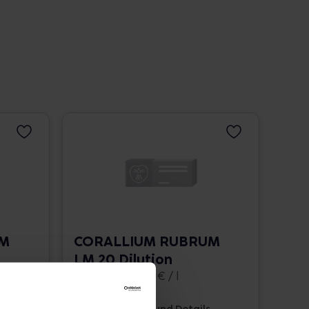
UM
CORALLIUM RUBRUM
LM 20 Dilution
10 ml • 1.662,00 € / l