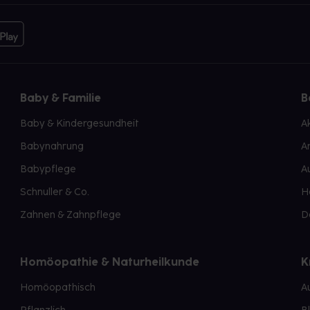
Baby & Familie
B
Baby & Kindergesundheit
A
Babynahrung
A
Babypflege
A
Schnuller & Co.
H
Zahnen & Zahnpflege
D
Homöopathie & Naturheilkunde
K
Homöopathisch
A