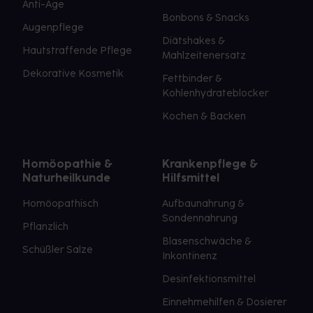
Anti-Age
Bonbons & Snacks
Augenpflege
Diätshakes &
Hautstraffende Pflege
Mahlzeitenersatz
Dekorative Kosmetik
Fettbinder &
Kohlenhydrateblocker
Kochen & Backen
Homöopathie &
Krankenpflege &
Naturheilkunde
Hilfsmittel
Homöopathisch
Aufbaunahrung &
Sondennahrung
Pflanzlich
Blasenschwäche &
Schüßler Salze
Inkontinenz
Desinfektionsmittel
Einnehmehilfen & Dosierer