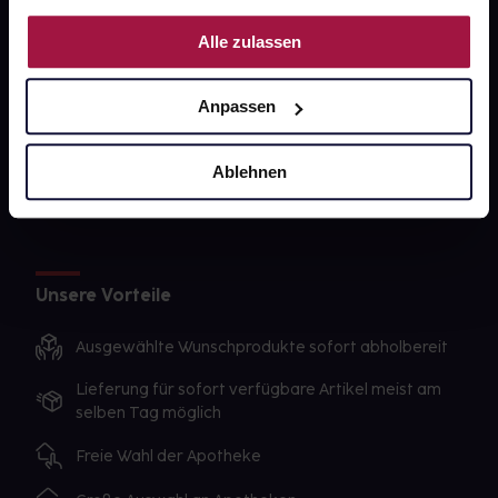
PAYBACK
Nutzung der Dienste gesammelt haben.
Alle zulassen
gesund-versorger.de
Sanitätshäuser
Anpassen
Datenschutz
AGB
Ablehnen
Impressum
Unsere Vorteile
Ausgewählte Wunschprodukte sofort abholbereit
Lieferung für sofort verfügbare Artikel meist am
selben Tag möglich
Freie Wahl der Apotheke