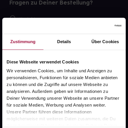
Fragen zu Deiner Bestellung?
Kontakt
FAQ
Zustimmung
Details
Über Cookies
Widerrufsformular
Diese Webseite verwendet Cookies
Wir verwenden Cookies, um Inhalte und Anzeigen zu
gesund.de
personalisieren, Funktionen für soziale Medien anbieten
zu können und die Zugriffe auf unsere Webseite zu
Über uns
analysieren. Außerdem geben wir Informationen zu
Karriere
Deiner Verwendung unserer Webseite an unsere Partner
für soziale Medien, Werbung und Analysen weiter.
Newsletter
Unsere Partner führen diese Informationen
Barrierefreiheitserklärung
möglicherweise mit weiteren Daten zusammen, die Du
ihnen bereitgestellt hast oder die sie im Rahmen Deiner