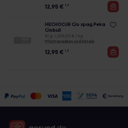
12,95
€
1, 3
HECHOCUR Glo spag.Peka
Globuli
10 g • 1.295,00 € / kg
Pflichtangaben und Details
12,95
€
1, 3