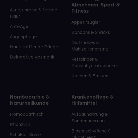
Abnehmen, Sport &
Akne, unreine & fettige
Fitness
Haut
Appetitzügler
Anti-Age
Bonbons & Snacks
Augenpflege
Diätshakes &
Hautstraffende Pflege
Mahlzeitenersatz
Dekorative Kosmetik
Fettbinder &
Kohlenhydrateblocker
Kochen & Backen
Homöopathie &
Krankenpflege &
Naturheilkunde
Hilfsmittel
Homöopathisch
Aufbaunahrung &
Sondennahrung
Pflanzlich
Blasenschwäche &
Schüßler Salze
Inkontinenz