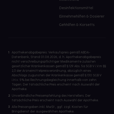
Desinfektionsmittel
Einnehmehilfen & Dosierer
Gehhilfen & Korsetts
1
Apothekenabgabepreis: Verkaufspreis gemäß ABDA-
Datenbank, Stand 01.08.2026, d. h. Apothekenabgabepreis
nicht verschreibungspflichtiger Medikamente zulasten
gesetzlicher Krankenkassen gemäß § 129 Abs. 5a SGB V i.V.m §§
2,3 der Arzneimittelpreisverordnung, abzüglich eines
Abschlags zugunsten der Krankenkasse gemäß § 130 SGB V
i.H.v. 5% bei Rechnungsbegleichung innerhalb von zehn
Tagen. Der tatsächliche Preis erscheint nach Auswahl der
Apotheke.
2
Unverbindliche Preisempfehlung des Herstellers. Der
tatsächliche Preis erscheint nach Auswahl der Apotheke.
3
Alle Preisangaben inkl. MwSt., ggf. zzgl. Kosten für
Bringdienst der ausgewählten Apotheke.