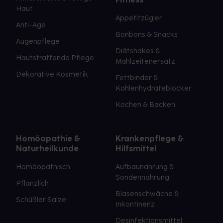
Haut
Appetitzügler
Anti-Age
Bonbons & Snacks
Augenpflege
Diätshakes &
Hautstraffende Pflege
Mahlzeitenersatz
Dekorative Kosmetik
Fettbinder &
Kohlenhydrateblocker
Kochen & Backen
Homöopathie &
Krankenpflege &
Naturheilkunde
Hilfsmittel
Homöopathisch
Aufbaunahrung &
Sondennahrung
Pflanzlich
Blasenschwäche &
Schüßler Salze
Inkontinenz
Desinfektionsmittel