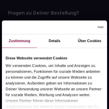
Fragen zu Deiner Bestellung?
Kontakt
FAQ
Zustimmung
Details
Über Cookies
Widerrufsformular
Diese Webseite verwendet Cookies
Wir verwenden Cookies, um Inhalte und Anzeigen zu
personalisieren, Funktionen für soziale Medien anbieten
gesund.de
zu können und die Zugriffe auf unsere Webseite zu
analysieren. Außerdem geben wir Informationen zu
Über uns
Deiner Verwendung unserer Webseite an unsere Partner
Karriere
für soziale Medien, Werbung und Analysen weiter.
Unsere Partner führen diese Informationen
Newsletter
möglicherweise mit weiteren Daten zusammen, die Du