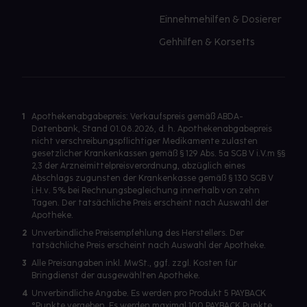
Einnehmehilfen & Dosierer
Gehhilfen & Korsetts
1
Apothekenabgabepreis: Verkaufspreis gemäß ABDA-
Datenbank, Stand 01.08.2026, d. h. Apothekenabgabepreis
nicht verschreibungspflichtiger Medikamente zulasten
gesetzlicher Krankenkassen gemäß § 129 Abs. 5a SGB V i.V.m §§
2,3 der Arzneimittelpreisverordnung, abzüglich eines
Abschlags zugunsten der Krankenkasse gemäß § 130 SGB V
i.H.v. 5% bei Rechnungsbegleichung innerhalb von zehn
Tagen. Der tatsächliche Preis erscheint nach Auswahl der
Apotheke.
2
Unverbindliche Preisempfehlung des Herstellers. Der
tatsächliche Preis erscheint nach Auswahl der Apotheke.
3
Alle Preisangaben inkl. MwSt., ggf. zzgl. Kosten für
Bringdienst der ausgewählten Apotheke.
4
Unverbindliche Angabe. Es werden pro Produkt 5 PAYBACK
°Punkte vergeben. Es werden maximal 100 PAYBACK Punkte