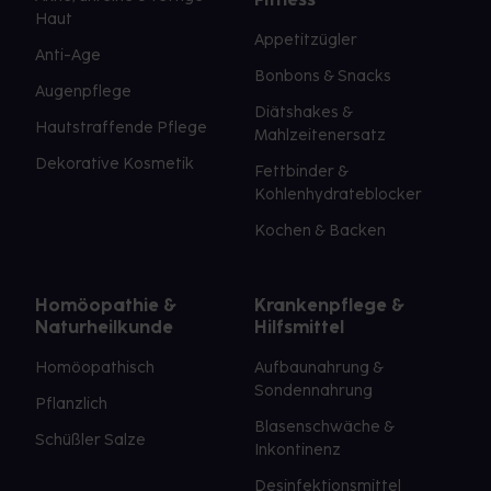
Haut
Appetitzügler
Anti-Age
Bonbons & Snacks
Augenpflege
Diätshakes &
Hautstraffende Pflege
Mahlzeitenersatz
Dekorative Kosmetik
Fettbinder &
Kohlenhydrateblocker
Kochen & Backen
Homöopathie &
Krankenpflege &
Naturheilkunde
Hilfsmittel
Homöopathisch
Aufbaunahrung &
Sondennahrung
Pflanzlich
Blasenschwäche &
Schüßler Salze
Inkontinenz
Desinfektionsmittel