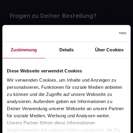
Fragen zu Deiner Bestellung?
Kontakt
FAQ
Zustimmung
Details
Über Cookies
Widerrufsformular
Diese Webseite verwendet Cookies
Wir verwenden Cookies, um Inhalte und Anzeigen zu
personalisieren, Funktionen für soziale Medien anbieten
gesund.de
zu können und die Zugriffe auf unsere Webseite zu
analysieren. Außerdem geben wir Informationen zu
Über uns
Deiner Verwendung unserer Webseite an unsere Partner
Karriere
für soziale Medien, Werbung und Analysen weiter.
Unsere Partner führen diese Informationen
Newsletter
möglicherweise mit weiteren Daten zusammen, die Du