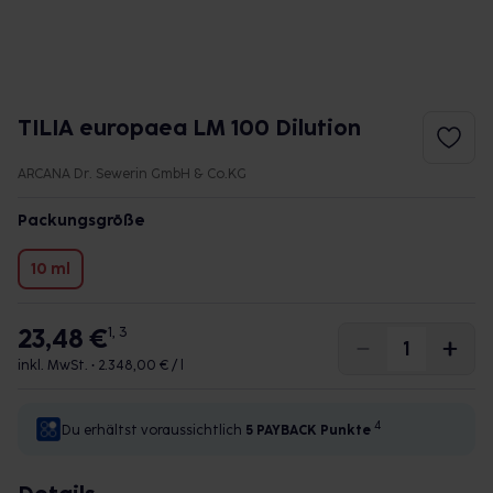
TILIA europaea LM 100 Dilution
ARCANA Dr. Sewerin GmbH & Co.KG
Packungsgröße
10 ml
23,48 €
1, 3
inkl. MwSt. •
2.348,00 € / l
4
Du erhältst voraussichtlich
5 PAYBACK
Punkte