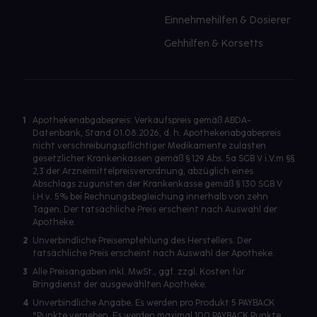
Einnehmehilfen & Dosierer
Gehhilfen & Korsetts
1
Apothekenabgabepreis: Verkaufspreis gemäß ABDA-
Datenbank, Stand 01.08.2026, d. h. Apothekenabgabepreis
nicht verschreibungspflichtiger Medikamente zulasten
gesetzlicher Krankenkassen gemäß § 129 Abs. 5a SGB V i.V.m §§
2,3 der Arzneimittelpreisverordnung, abzüglich eines
Abschlags zugunsten der Krankenkasse gemäß § 130 SGB V
i.H.v. 5% bei Rechnungsbegleichung innerhalb von zehn
Tagen. Der tatsächliche Preis erscheint nach Auswahl der
Apotheke.
2
Unverbindliche Preisempfehlung des Herstellers. Der
tatsächliche Preis erscheint nach Auswahl der Apotheke.
3
Alle Preisangaben inkl. MwSt., ggf. zzgl. Kosten für
Bringdienst der ausgewählten Apotheke.
4
Unverbindliche Angabe. Es werden pro Produkt 5 PAYBACK
°Punkte vergeben. Es werden maximal 100 PAYBACK Punkte