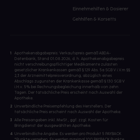
Einnehmehilfen & Dosierer
Gehhilfen & Korsetts
1
Apothekenabgabepreis: Verkaufspreis gemäß ABDA-
Datenbank, Stand 01.08.2026, d. h. Apothekenabgabepreis
nicht verschreibungspflichtiger Medikamente zulasten
gesetzlicher Krankenkassen gemäß § 129 Abs. 5a SGB V i.V.m §§
2,3 der Arzneimittelpreisverordnung, abzüglich eines
Abschlags zugunsten der Krankenkasse gemäß § 130 SGB V
i.H.v. 5% bei Rechnungsbegleichung innerhalb von zehn
Tagen. Der tatsächliche Preis erscheint nach Auswahl der
Apotheke.
2
Unverbindliche Preisempfehlung des Herstellers. Der
tatsächliche Preis erscheint nach Auswahl der Apotheke.
3
Alle Preisangaben inkl. MwSt., ggf. zzgl. Kosten für
Bringdienst der ausgewählten Apotheke.
4
Unverbindliche Angabe. Es werden pro Produkt 5 PAYBACK
°Punkte vergeben. Es werden maximal 100 PAYBACK Punkte