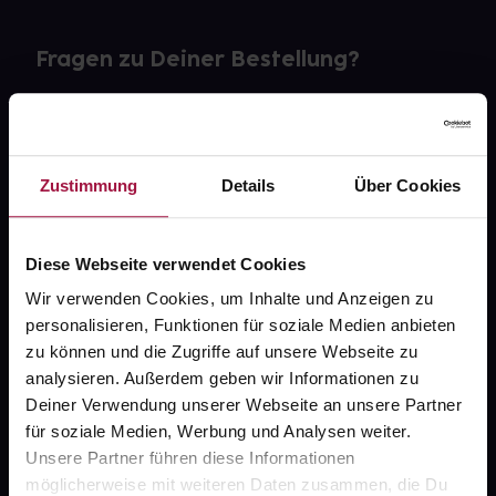
Fragen zu Deiner Bestellung?
Kontakt
FAQ
Zustimmung
Details
Über Cookies
Widerrufsformular
Diese Webseite verwendet Cookies
Wir verwenden Cookies, um Inhalte und Anzeigen zu
personalisieren, Funktionen für soziale Medien anbieten
gesund.de
zu können und die Zugriffe auf unsere Webseite zu
analysieren. Außerdem geben wir Informationen zu
Über uns
Deiner Verwendung unserer Webseite an unsere Partner
Karriere
für soziale Medien, Werbung und Analysen weiter.
Unsere Partner führen diese Informationen
Newsletter
möglicherweise mit weiteren Daten zusammen, die Du