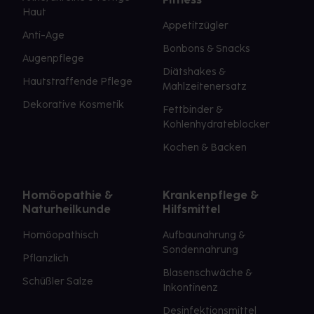
Haut
Appetitzügler
Anti-Age
Bonbons & Snacks
Augenpflege
Diätshakes &
Hautstraffende Pflege
Mahlzeitenersatz
Dekorative Kosmetik
Fettbinder &
Kohlenhydrateblocker
Kochen & Backen
Homöopathie &
Krankenpflege &
Naturheilkunde
Hilfsmittel
Homöopathisch
Aufbaunahrung &
Sondennahrung
Pflanzlich
Blasenschwäche &
Schüßler Salze
Inkontinenz
Desinfektionsmittel