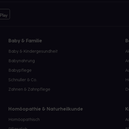
Baby & Familie
B
Baby & Kindergesundheit
A
Babynahrung
A
Babypflege
A
Schnuller & Co.
H
Zahnen & Zahnpflege
D
Homöopathie & Naturheilkunde
K
Homöopathisch
A