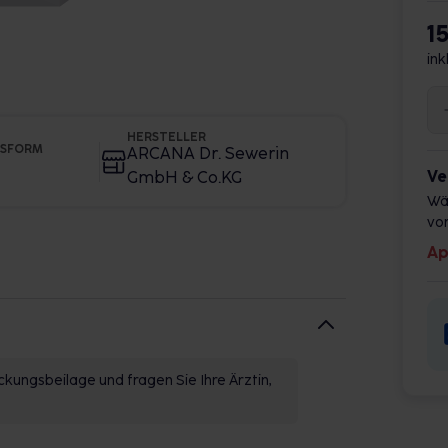
1
ink
HERSTELLER
GSFORM
ARCANA Dr. Sewerin
Ve
GmbH & Co.KG
Wä
vor
Ap
kungsbeilage und fragen Sie Ihre Ärztin,