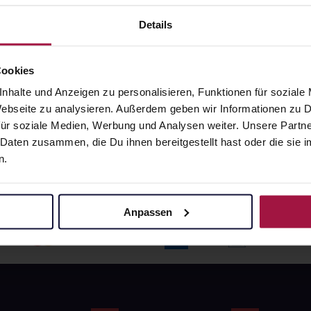
angaben und Details
Pflichtangaben und Details
6
€
17,66
€
Details
1, 3
1, 3
Cookies
nhalte und Anzeigen zu personalisieren, Funktionen für soziale
 Webseite zu analysieren. Außerdem geben wir Informationen zu
ür soziale Medien, Werbung und Analysen weiter. Unsere Partne
 Daten zusammen, die Du ihnen bereitgestellt hast oder die si
n.
Anpassen