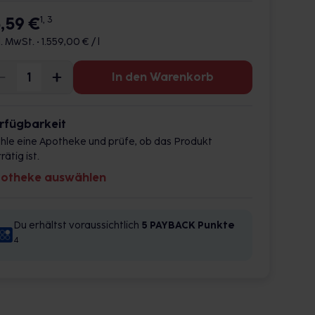
5,59 €
1, 3
l. MwSt. •
1.559,00 € / l
In den Warenkorb
rfügbarkeit
hle eine Apotheke und prüfe, ob das Produkt
rätig ist.
otheke auswählen
Du erhältst voraussichtlich
5 PAYBACK
Punkte
4