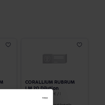
UM
CORALLIUM RUBRUM
LM 20 Dilution
10 ml • 1.662,00 € / l