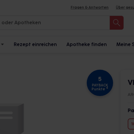
Fragen & Antworten
Über ges
Rezept einreichen
Apotheke finden
Meine 
5
V
PAYBACK
4
Punkte
AR
Pa
1