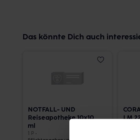
Das könnte Dich auch interessi
NOTFALL- UND
CORA
Reiseapotheke 10x10
LM 22
ml
10 ml •
1 P •