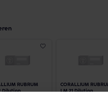
eren
LLIUM RUBRUM
CORALLIUM RUBR
 Dilution
LM 21 Dilution
 1.766,00 € / l
10 ml • 1.766,00 € / l