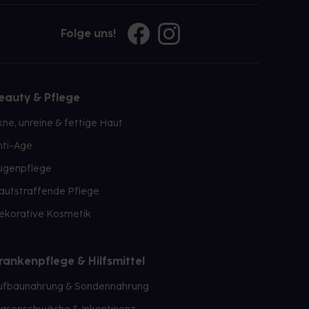
Folge uns!
eauty & Pflege
kne, unreine & fettige Haut
nti-Age
ugenpflege
autstraffende Pflege
ekorative Kosmetik
rankenpflege & Hilfsmittel
ufbaunahrung & Sondennahrung