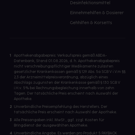
Desinfektionsmittel
Einnehmehilfen & Dosierer
Gehhilfen & Korsetts
1
Apothekenabgabepreis: Verkaufspreis gemäß ABDA-
Datenbank, Stand 01.08.2026, d. h. Apothekenabgabepreis
nicht verschreibungspflichtiger Medikamente zulasten
gesetzlicher Krankenkassen gemäß § 129 Abs. 5a SGB V i.V.m §§
2,3 der Arzneimittelpreisverordnung, abzüglich eines
Abschlags zugunsten der Krankenkasse gemäß § 130 SGB V
i.H.v. 5% bei Rechnungsbegleichung innerhalb von zehn
Tagen. Der tatsächliche Preis erscheint nach Auswahl der
Apotheke.
2
Unverbindliche Preisempfehlung des Herstellers. Der
tatsächliche Preis erscheint nach Auswahl der Apotheke.
3
Alle Preisangaben inkl. MwSt., ggf. zzgl. Kosten für
Bringdienst der ausgewählten Apotheke.
4
Unverbindliche Angabe. Es werden pro Produkt 5 PAYBACK