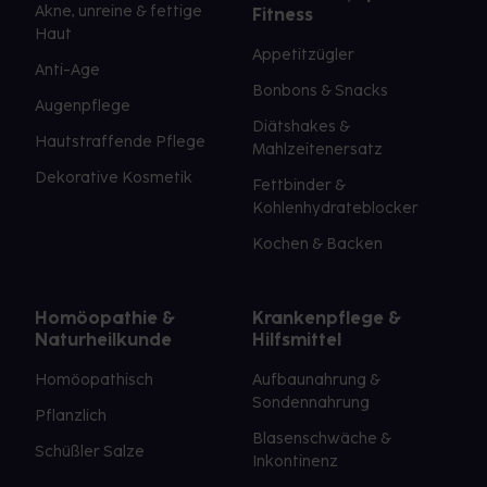
Akne, unreine & fettige
Fitness
Haut
Appetitzügler
Anti-Age
Bonbons & Snacks
Augenpflege
Diätshakes &
Hautstraffende Pflege
Mahlzeitenersatz
Dekorative Kosmetik
Fettbinder &
Kohlenhydrateblocker
Kochen & Backen
Homöopathie &
Krankenpflege &
Naturheilkunde
Hilfsmittel
Homöopathisch
Aufbaunahrung &
Sondennahrung
Pflanzlich
Blasenschwäche &
Schüßler Salze
Inkontinenz