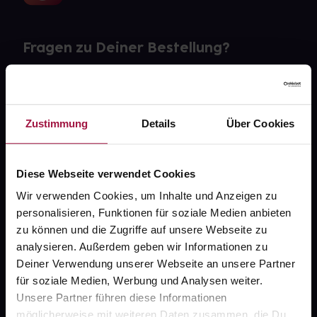
Fragen zu Deiner Bestellung?
Kontakt
FAQ
Zustimmung
Details
Über Cookies
Widerrufsformular
Diese Webseite verwendet Cookies
Wir verwenden Cookies, um Inhalte und Anzeigen zu
personalisieren, Funktionen für soziale Medien anbieten
gesund.de
zu können und die Zugriffe auf unsere Webseite zu
analysieren. Außerdem geben wir Informationen zu
Über uns
Deiner Verwendung unserer Webseite an unsere Partner
Karriere
für soziale Medien, Werbung und Analysen weiter.
Unsere Partner führen diese Informationen
Newsletter
möglicherweise mit weiteren Daten zusammen, die Du