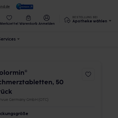
und.de
BESTELLUNG BEI
Apotheke wählen
Merkzettel
Warenkorb
Anmelden
Services
olormin®
chmerztabletten, 50
tück
nvue Germany GmbH (OTC)
ckungsgröße