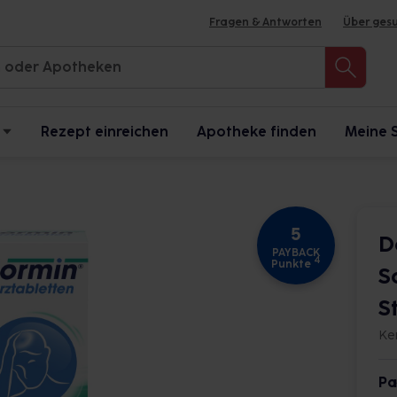
Fragen & Antworten
Über ges
Rezept einreichen
Apotheke finden
Meine 
5
D
PAYBACK
4
Punkte
S
S
Ke
Pa