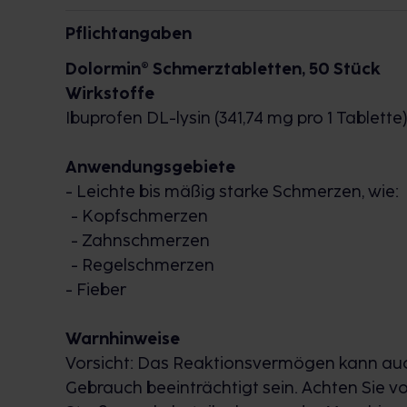
mit dem körpereigenen Baustein Lysin ist I
Pflichtangaben
kann so schnell vom Körper aufgenommen 
Zeit gelindert werden
Dolormin® Schmerztabletten, 50 Stück
Wirkstoffe
Ibuprofen
DL
-lysin (341,74 mg pro 1 Tablett
Anwendungsgebiete
- Leichte bis mäßig starke Schmerzen, wie:
- Kopfschmerzen
- Zahnschmerzen
- Regelschmerzen
- Fieber
Warnhinweise
Vorsicht: Das Reaktionsvermögen kann 
Gebrauch beeinträchtigt sein. Achten Sie v