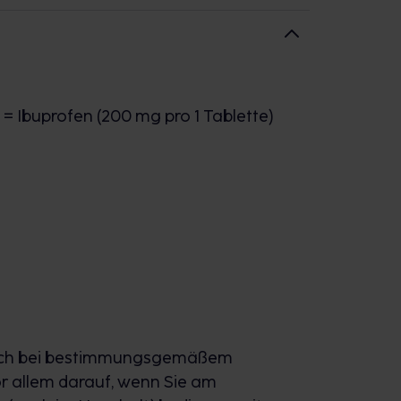
buprofen besser im Magen löslich und
werden, sodass Schmerzen in kurzer
e) = Ibuprofen (200 mg pro 1 Tablette)
auch bei bestimmungsgemäßem
or allem darauf, wenn Sie am