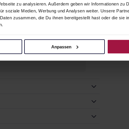
 Webseite zu analysieren. Außerdem geben wir Informationen zu
zneimittel, die Sie selbst kaufen, nur
ür soziale Medien, Werbung und Analysen weiter. Unsere Partne
g schon einige Zeit zurückliegt.
 Daten zusammen, die Du ihnen bereitgestellt hast oder die si
handlung
möglichst vermieden werden.
n.
engen ist erlaubt, aber nicht zusammen
Anpassen
kungsbeilage und fragen Sie Ihre Ärztin,
Stoffen, die sowohl gegen Schmerzen,
eber senken können. Alle drei
ache mit einem Arzt oder Apotheker
lich
ung eines körpereigenen Stoffes,