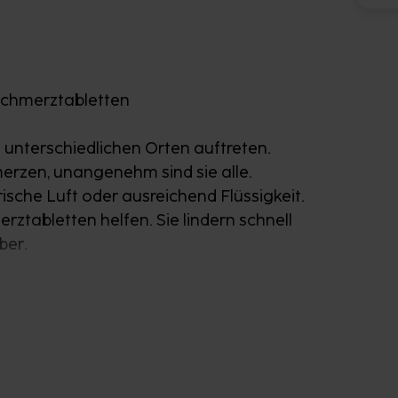
 Schmerztabletten
unterschiedlichen Orten auftreten.
rzen, unangenehm sind sie alle.
sche Luft oder ausreichend Flüssigkeit.
erztabletten helfen. Sie lindern schnell
ber.
tabletten enthalten?
 mg des Wirkstoffes Ibuprofen.
oidalen Antirheumatika und kann zur
tzündungen beitragen. In Verbindung