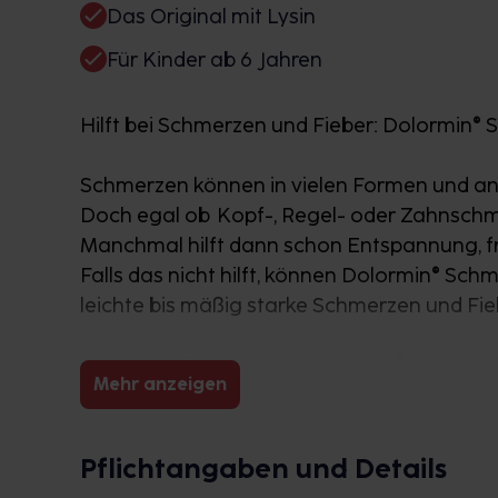
Das Original mit Lysin
Für Kinder ab 6 Jahren
Hilft bei Schmerzen und Fieber: Dolormin®
Schmerzen können in vielen Formen und an 
Doch egal ob Kopf-, Regel- oder Zahnschme
Manchmal hilft dann schon Entspannung, fri
Falls das nicht hilft, können Dolormin® Schm
leichte bis mäßig starke Schmerzen und Fie
Welcher Wirkstoff ist in Dolormin® Schmerz
Mehr anzeigen
Dolormin® Schmerztabletten enthalten 200
Ibuprofen gehört zur Gruppe der nicht-ster
Pflichtangaben und Details
Linderung von Schmerzen, Fieber sowie En