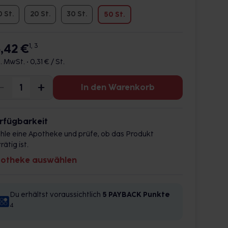
0 St.
20 St.
30 St.
50 St.
5,42 €
1, 3
l. MwSt. •
0,31 € / St.
In den Warenkorb
rfügbarkeit
hle eine Apotheke und prüfe, ob das Produkt
rätig ist.
otheke auswählen
Du erhältst voraussichtlich
5 PAYBACK
Punkte
4