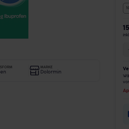
1
1
ink
GSFORM
MARKE
Ve
ten
Dolormin
Wä
vor
Ap