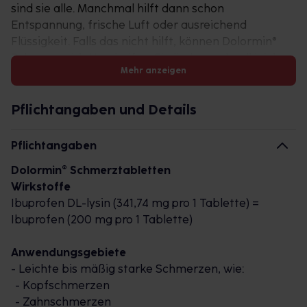
sind sie alle. Manchmal hilft dann schon
Entspannung, frische Luft oder ausreichend
Flüssigkeit. Falls das nicht hilft, können Dolormin®
Schmerztabletten helfen. Sie lindern schnell leichte
Mehr anzeigen
bis mäßig starke Schmerzen und Fieber.
Welcher Wirkstoff ist in Dolormin®
Pflichtangaben und Details
Schmerztabletten enthalten?
Pflichtangaben
Dolormin® Schmerztabletten enthalten 200 mg des
Dolormin® Schmerztabletten
Wirkstoffes Ibuprofen. Ibuprofen gehört zur Gruppe
Wirkstoffe
der nicht-steroidalen Antirheumatika und kann zur
Ibuprofen
DL
-lysin (341,74 mg pro 1 Tablette) =
Linderung von Schmerzen, Fieber sowie
Ibuprofen (200 mg pro 1 Tablette)
Entzündungen beitragen. In Verbindung mit dem
körpereigenen Baustein Lysin ist Ibuprofen besser
Anwendungsgebiete
im Magen löslich und kann so schnell vom Körper
- Leichte bis mäßig starke Schmerzen, wie:
aufgenommen werden, sodass Schmerzen in kurzer
- Kopfschmerzen
Zeit gelindert werden.
- Zahnschmerzen