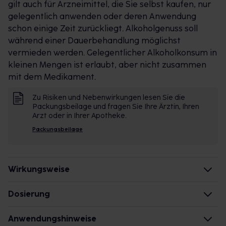
gilt auch für Arzneimittel, die Sie selbst kaufen, nur
gelegentlich anwenden oder deren Anwendung
schon einige Zeit zurückliegt. Alkoholgenuss soll
während einer
Dauerbehandlung
möglichst
vermieden werden. Gelegentlicher Alkoholkonsum in
kleinen Mengen ist erlaubt, aber nicht zusammen
mit dem Medikament.
Zu Risiken und Nebenwirkungen lesen Sie die
Packungsbeilage und fragen Sie Ihre Ärztin, Ihren
Arzt oder in Ihrer Apotheke.
Packungsbeilage
Wirkungsweise
Wie wirkt der Inhaltsstoff des Arzneimittels?
Dosierung
Der Wirkstoff gehört zu einer Gruppe von Stoffen,
Kinder von 6-9 Jahren
Anwendungshinweise
die sowohl gegen Schmerzen, als auch gegen
(mit 20-29 kg Körpergewicht)