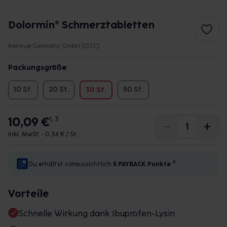
Dolormin® Schmerztabletten
Kenvue Germany GmbH (OTC)
Packungsgröße
10 St.
20 St.
50 St.
30 St.
10,09 €
1, 3
inkl. MwSt. •
0,34 € / St.
4
Du erhältst voraussichtlich
5 PAYBACK
Punkte
Vorteile
Schnelle Wirkung dank Ibuprofen-Lysin