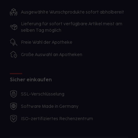
Apotheker. Er wird Ihre besondere Ausgangslage
prüfen und Sie entsprechend beraten, ob und wie
Ausgewählte Wunschprodukte sofort abholbereit
Sie mit dem Stillen weitermachen können.
Lieferung für sofort verfügbare Artikel meist am
selben Tag möglich
Ist Ihnen das Arzneimittel trotz einer Gegenanzeige
verordnet worden, sprechen Sie mit Ihrem Arzt oder
Freie Wahl der Apotheke
Apotheker. Der therapeutische Nutzen kann höher
sein, als das Risiko, das die Anwendung bei einer
Große Auswahl an Apotheken
Gegenanzeige in sich birgt.
Sicher einkaufen
SSL-Verschlüsselung
Software Made in Germany
ISO-zertifiziertes Rechenzentrum