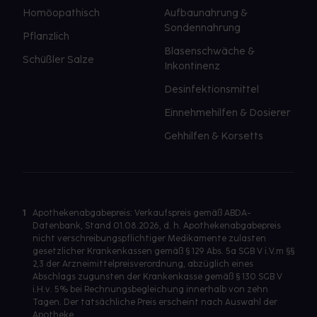
Homöopathisch
Aufbaunahrung &
Sondennahrung
Pflanzlich
Blasenschwäche &
Schüßler Salze
Inkontinenz
Desinfektionsmittel
Einnehmehilfen & Dosierer
Gehhilfen & Korsetts
1
Apothekenabgabepreis: Verkaufspreis gemäß ABDA-
Datenbank, Stand 01.08.2026, d. h. Apothekenabgabepreis
nicht verschreibungspflichtiger Medikamente zulasten
gesetzlicher Krankenkassen gemäß § 129 Abs. 5a SGB V i.V.m §§
2,3 der Arzneimittelpreisverordnung, abzüglich eines
Abschlags zugunsten der Krankenkasse gemäß § 130 SGB V
i.H.v. 5% bei Rechnungsbegleichung innerhalb von zehn
Tagen. Der tatsächliche Preis erscheint nach Auswahl der
Apotheke.