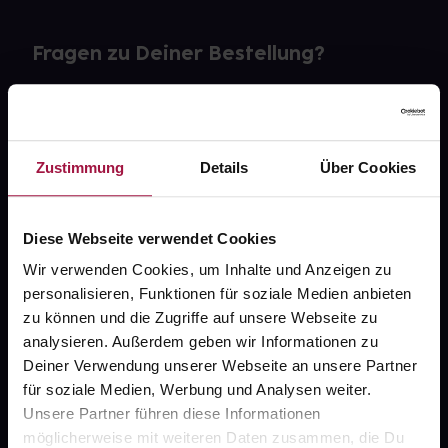
Fragen zu Deiner Bestellung?
Kontakt
FAQ
Zustimmung
Details
Über Cookies
Widerrufsformular
Diese Webseite verwendet Cookies
Wir verwenden Cookies, um Inhalte und Anzeigen zu
personalisieren, Funktionen für soziale Medien anbieten
gesund.de
zu können und die Zugriffe auf unsere Webseite zu
analysieren. Außerdem geben wir Informationen zu
Über uns
Deiner Verwendung unserer Webseite an unsere Partner
Karriere
für soziale Medien, Werbung und Analysen weiter.
Unsere Partner führen diese Informationen
Newsletter
möglicherweise mit weiteren Daten zusammen, die Du