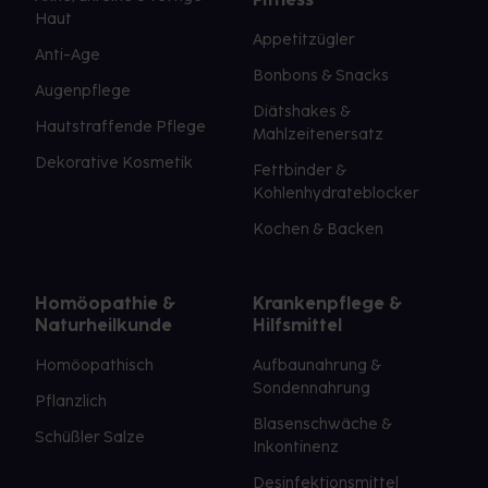
Haut
Appetitzügler
Anti-Age
Bonbons & Snacks
Augenpflege
Diätshakes &
Hautstraffende Pflege
Mahlzeitenersatz
Dekorative Kosmetik
Fettbinder &
Kohlenhydrateblocker
Kochen & Backen
Homöopathie &
Krankenpflege &
Naturheilkunde
Hilfsmittel
Homöopathisch
Aufbaunahrung &
Sondennahrung
Pflanzlich
Blasenschwäche &
Schüßler Salze
Inkontinenz
Desinfektionsmittel