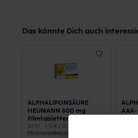
Das könnte Dich auch interessi
ALPHALIPONSÄURE
ALPH
HEUMANN 600 mg
AAA-
Filmtabletten
Filmt
30 St. • 1,12 € / St.
30 St. •
Pflichtangaben und Details
Pflicht