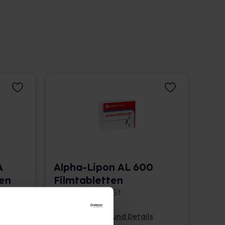
A
Alpha-Lipon AL 600
en
Filmtabletten
30 St. • 1,20 € / St.
Pflichtangaben und Details