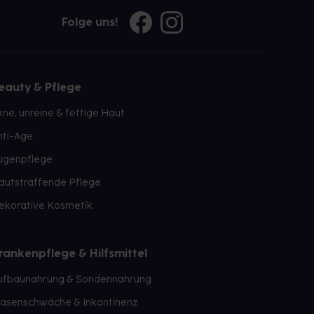
Folge uns!
eauty & Pflege
kne, unreine & fettige Haut
nti-Age
ugenpflege
autstraffende Pflege
ekorative Kosmetik
rankenpflege & Hilfsmittel
ufbaunahrung & Sondennahrung
lasenschwäche & Inkontinenz