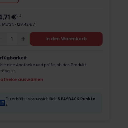
4,71 €
1, 3
l. MwSt. •
129,42 € / l
In den Warenkorb
rfügbarkeit
hle eine Apotheke und prüfe, ob das Produkt
rätig ist.
otheke auswählen
Du erhältst voraussichtlich
5 PAYBACK
Punkte
4