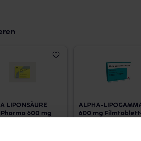
eren
A LIPONSÄURE
ALPHA-LIPOGAMM
 Pharma 600 mg
600 mg Filmtablett
abletten
30 St. • 1,06 € / St.
 0,95 € / St.
angaben und Details
Pflichtangaben und Details