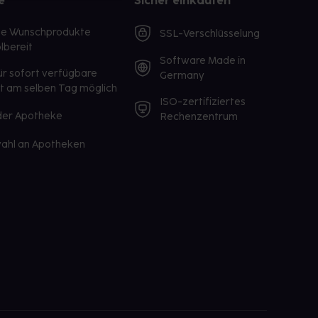
e
Sicher einkaufen
te Wunschprodukte
SSL-Verschlüsselung
lbereit
Software Made in
ür sofort verfügbare
Germany
st am selben Tag möglich
ISO-zertifiziertes
 der Apotheke
Rechenzentrum
ahl an Apotheken