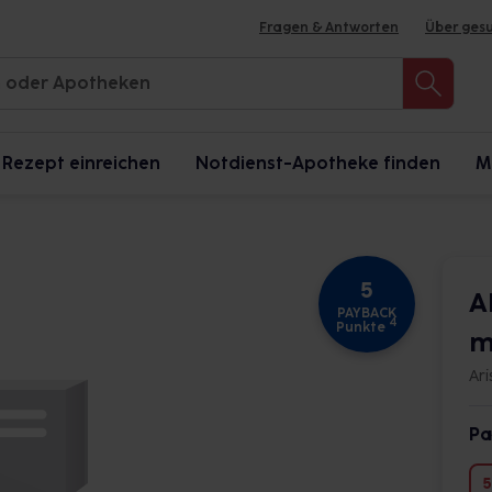
Fragen & Antworten
Über ges
Rezept einreichen
Notdienst-Apotheke finden
M
5
A
PAYBACK
4
Punkte
m
Ar
Pa
5