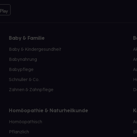
Baby & Familie
B
Baby & Kindergesundheit
A
Babynahrung
A
Babypflege
A
Schnuller & Co.
H
Zahnen & Zahnpflege
D
Homöopathie & Naturheilkunde
K
Homöopathisch
A
Pflanzlich
B