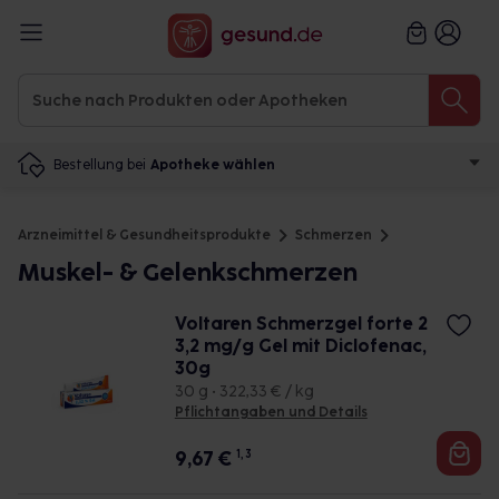
Bestellung bei
Apotheke wählen
Arzneimittel & Gesundheitsprodukte
Schmerzen
Muskel- & Gelenkschmerzen
Voltaren Schmerzgel forte 2
3,2 mg/g Gel mit Diclofenac,
30g
30 g • 322,33 € / kg
Pflichtangaben und Details
9,67
€
1, 3