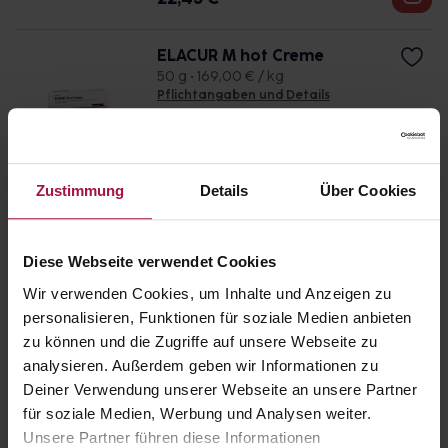
ELACUR M hot Creme
50 g • 169,00 € / kg
Pflichtangaben und Details
8,45
€
2, 3
Zustimmung
Details
Über Cookies
ELACUR M hot Creme
100 g • 134,50 € / kg
Pflichtangaben und Details
Diese Webseite verwendet Cookies
13,45
€
2, 3
Wir verwenden Cookies, um Inhalte und Anzeigen zu
personalisieren, Funktionen für soziale Medien anbieten
DOLOCTAN forte Kapseln
zu können und die Zugriffe auf unsere Webseite zu
80 St. • 0,56 € / St.
analysieren. Außerdem geben wir Informationen zu
Pflichtangaben und Details
Deiner Verwendung unserer Webseite an unsere Partner
44,95
€
2, 3
für soziale Medien, Werbung und Analysen weiter.
Unsere Partner führen diese Informationen