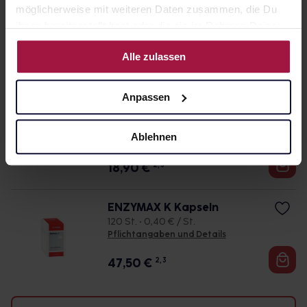
möglicherweise mit weiteren Daten zusammen, die Du
VAXICUM Sportsalbe
ihnen bereitgestellt hast oder die sie im Rahmen Deiner
50 ml • 248,00 € / l
Nutzung der Dienste gesammelt haben.
Pflichtangaben und Details
Alle zulassen
12,40
€
2, 3
Anpassen
VAXICUM Sportsalbe
100 ml • 189,00 € / l
Ablehnen
Pflichtangaben und Details
18,90
€
2, 3
ENZYMAX K Kapseln
120 St. • 0,40 € / St.
Pflichtangaben und Details
47,50
€
2, 3