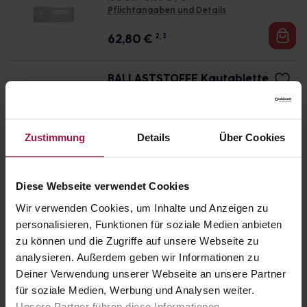
Pflichtangaben und Details
62,80
€
2, 3
BALLASTSTOFFE Kautablette
n
180 St. • 0,08 € / St.
Pflichtangaben und Details
Zustimmung
Details
Über Cookies
13,97
€
2, 3
Diese Webseite verwendet Cookies
SPIRULINA+CHLORELLA Tabl
etten
Wir verwenden Cookies, um Inhalte und Anzeigen zu
120 St. • 0,16 € / St.
personalisieren, Funktionen für soziale Medien anbieten
Pflichtangaben und Details
zu können und die Zugriffe auf unsere Webseite zu
19,00
€
2, 3
analysieren. Außerdem geben wir Informationen zu
Deiner Verwendung unserer Webseite an unsere Partner
für soziale Medien, Werbung und Analysen weiter.
SPIRULINA+CHLORELLA Tabl
Unsere Partner führen diese Informationen