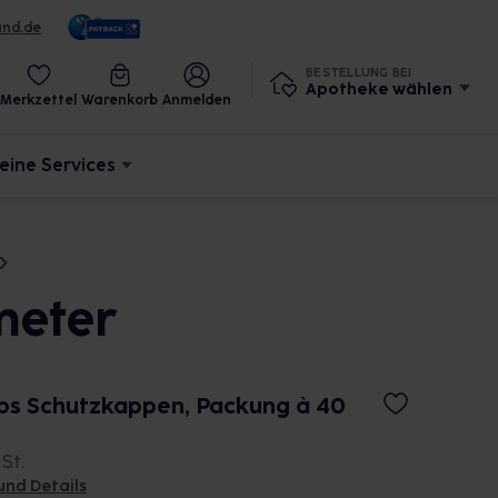
und.de
BESTELLUNG BEI
Apotheke wählen
Merkzettel
Warenkorb
Anmelden
eine Services
meter
ps Schutzkappen, Packung à 40
 St.
und Details