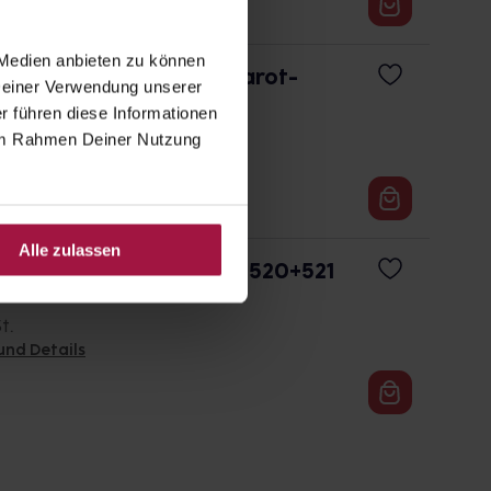
 Medien anbieten zu können
e Temp 521 digit.Infrarot-
 Deiner Verwendung unserer
n1
r führen diese Informationen
St.
e im Rahmen Deiner Nutzung
und Details
Alle zulassen
hüllen f.Gentle Temp 520+521
t.
und Details