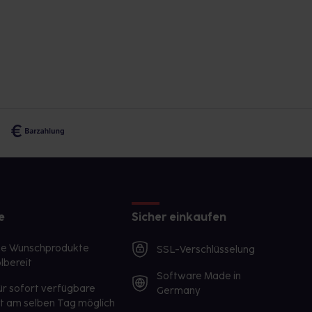
e
Sicher einkaufen
te Wunschprodukte
SSL-Verschlüsselung
lbereit
Software Made in
ür sofort verfügbare
Germany
st am selben Tag möglich