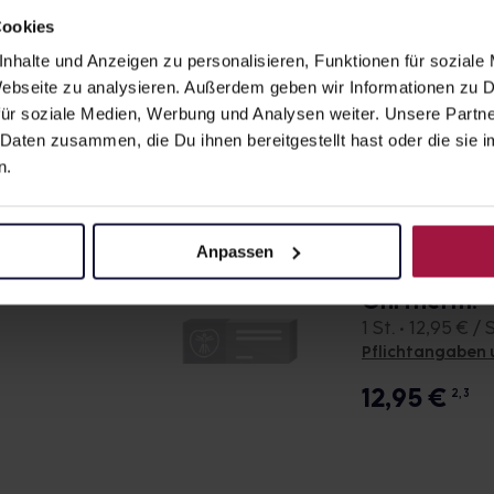
47,95
€
2, 3
Cookies
nhalte und Anzeigen zu personalisieren, Funktionen für soziale
OMRON Gentl
 Webseite zu analysieren. Außerdem geben wir Informationen zu
Ohrtherm.3i
ür soziale Medien, Werbung und Analysen weiter. Unsere Partne
1 St. • 66,90 € / 
 Daten zusammen, die Du ihnen bereitgestellt hast oder die si
Pflichtangaben 
n.
66,90
€
2, 3
Anpassen
OMRON Mess
Ohrtherm.
1 St. • 12,95 € / S
Pflichtangaben 
12,95
€
2, 3