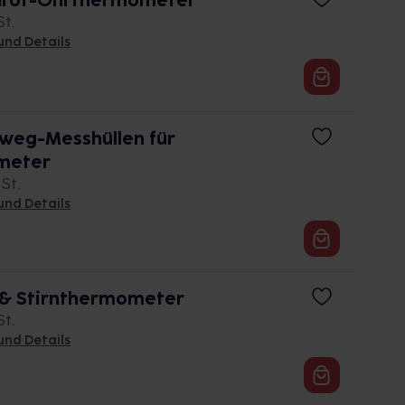
rarot-Ohrthermometer
St.
und Details
eg-Messhüllen für
meter
 St.
und Details
 & Stirnthermometer
St.
und Details