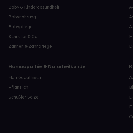
Baby & Kindergesundheit
A
Babynahrung
A
Babypflege
A
Schnuller & Co.
H
Zahnen & Zahnpflege
D
Homöopathie & Naturheilkunde
K
Homöopathisch
A
Pflanzlich
B
Schüßler Salze
D
E
G