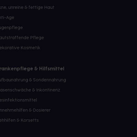
kne, unreine & fettige Haut
nti-Age
ugenpflege
autstraffende Pflege
ekorative Kosmetik
rankenpflege & Hilfsmittel
ufbaunahrung & Sondennahrung
lasenschwäche & Inkontinenz
esinfektionsmittel
innehmehilfen & Dosierer
ehhilfen & Korsetts