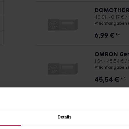
DOMOTHERM
40 St. • 0,17 € / 
Pflichtangaben 
6,99
€
1, 3
OMRON Gen
1 St. • 45,54 € / 
Pflichtangaben 
45,54
€
2, 3
OMRON Gentl
Ohrtherm.
1 St. • 47,95 € / 
Details
Pflichtangaben 