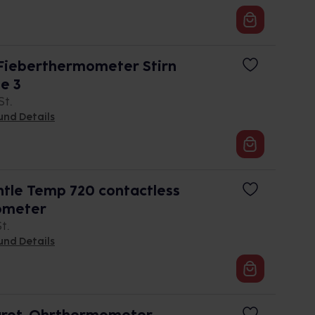
eberthermometer Stirn
e 3
St.
und Details
le Temp 720 contactless
ometer
St.
und Details