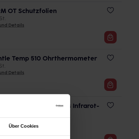
 OT Schutzfolien
St.
und Details
tle Temp 510 Ohrthermometer
St.
und Details
e Temp 520 digitales Infrarot-
St.
Über Cookies
und Details