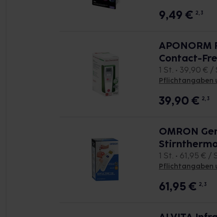
9,49
€
2, 3
APONORM Fi
Contact-Fre
1 St. • 39,90 € / 
Pflichtangaben 
39,90
€
2, 3
OMRON Gent
Stirntherm
1 St. • 61,95 € / 
Pflichtangaben 
61,95
€
2, 3