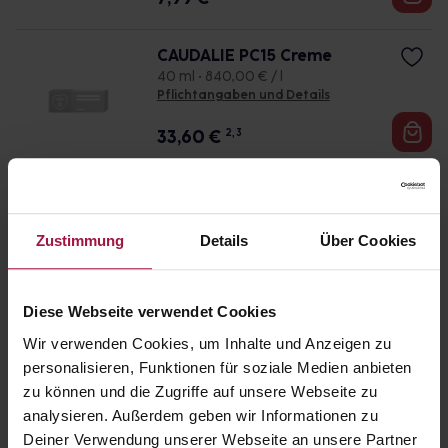
CAUDALIE PC15 Creme
40 ml • 840,00 € / l
Pflichtangaben und Details
33,60
€
2, 3
MULTIACTIVE Hyaluron Nach
tcreme
50 ml • 1.079,00 € / l
Zustimmung
Details
Über Cookies
Pflichtangaben und Details
53,95
€
2, 3
Diese Webseite verwendet Cookies
Wir verwenden Cookies, um Inhalte und Anzeigen zu
NIGHT REPLENISHER normal
personalisieren, Funktionen für soziale Medien anbieten
e/trockene Haut Creme
zu können und die Zugriffe auf unsere Webseite zu
50 ml • 820,00 € / l
Pflichtangaben und Details
analysieren. Außerdem geben wir Informationen zu
Deiner Verwendung unserer Webseite an unsere Partner