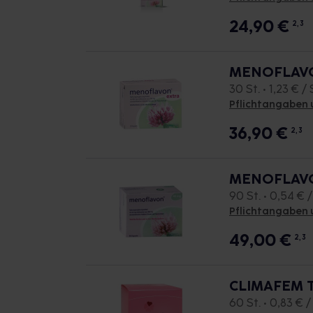
24,90
€
2, 3
MENOFLAVO
30 St. • 1,23 € / 
Pflichtangaben 
36,90
€
2, 3
MENOFLAVO
90 St. • 0,54 € /
Pflichtangaben 
49,00
€
2, 3
CLIMAFEM T
60 St. • 0,83 € /