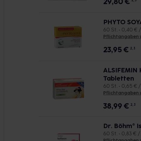
29,80
€
2, 3
PHYTO SOYA
60 St. • 0,40 € /
Pflichtangaben 
23,95
€
2, 3
ALSIFEMIN K
Tabletten
60 St. • 0,65 € /
Pflichtangaben 
38,99
€
2, 3
Dr. Böhm® I
60 St. • 0,83 € /
Pflichtangaben 