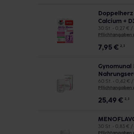
Doppelherz 
Calcium + D
30 St. • 0,27 € / 
Pflichtangaben 
7,95
€
2, 3
Gynomunal 
Nahrungserg
60 St. • 0,42 € /
Pflichtangaben 
25,49
€
2, 3
MENOFLAVON
30 St. • 0,83 € / 
Pflichtangaben 