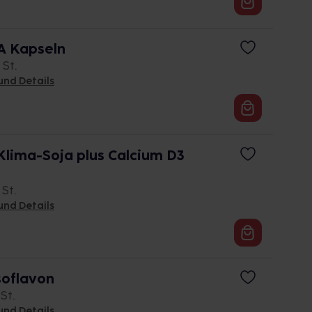
 Kapseln
 St.
und Details
lima-Soja plus Calcium D3
 St.
und Details
soflavon
 St.
und Details