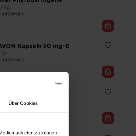
lver Phytoöstrogene
 / kg
und Details
AVON Kapseln 60 mg+E
 St.
und Details
AVON Kapseln 60 mg+E
 St.
Über Cookies
und Details
 Medien anbieten zu können