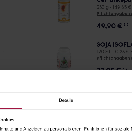
Getränkepu
333 g • 149,85 €
Pflichtangaben 
49,90
€
2, 3
SOJA ISOFL
120 St. • 0,23 € /
Pflichtangaben 
27,95
€
2, 3
SOJA ISOFL
60 St. • 0,25 € /
Details
Pflichtangaben 
15,15
€
2, 3
Cookies
nhalte und Anzeigen zu personalisieren, Funktionen für soziale