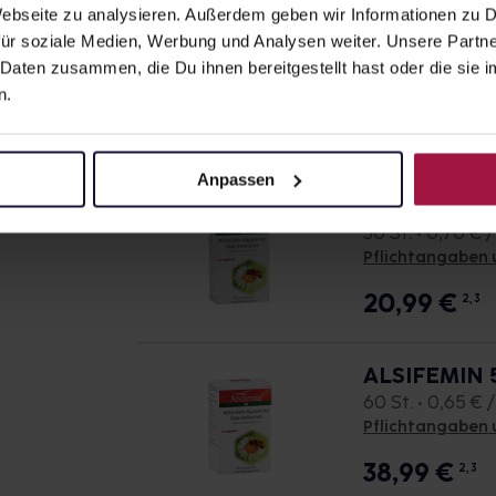
ALSIFEMIN K
 Webseite zu analysieren. Außerdem geben wir Informationen zu
Tabletten
ür soziale Medien, Werbung und Analysen weiter. Unsere Partne
30 St. • 0,70 € /
 Daten zusammen, die Du ihnen bereitgestellt hast oder die si
Pflichtangaben 
n.
20,99
€
2, 3
Anpassen
ALSIFEMIN 5
30 St. • 0,70 € /
Pflichtangaben 
20,99
€
2, 3
ALSIFEMIN 5
60 St. • 0,65 € /
Pflichtangaben 
38,99
€
2, 3