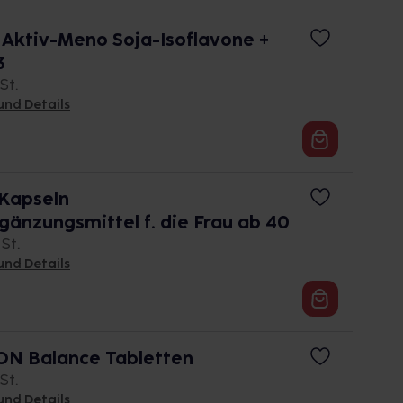
Aktiv-Meno Soja-Isoflavone +
3
St.
und Details
Kapseln
änzungsmittel f. die Frau ab 40
 St.
und Details
 Balance Tabletten
St.
und Details