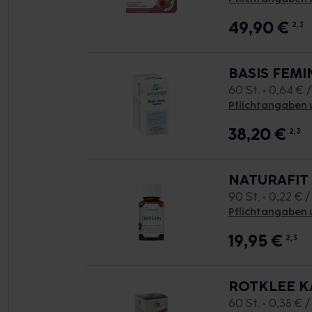
49,90
€
2, 3
BASIS FEMI
60 St. • 0,64 € /
Pflichtangaben 
38,20
€
2, 3
NATURAFIT 
90 St. • 0,22 € /
Pflichtangaben 
19,95
€
2, 3
ROTKLEE K
60 St. • 0,38 € /