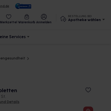
und.de
BESTELLUNG BEI
Apotheke wählen
Merkzettel
Warenkorb
Anmelden
eine Services
uengesundheit
bletten
 St.
und Details