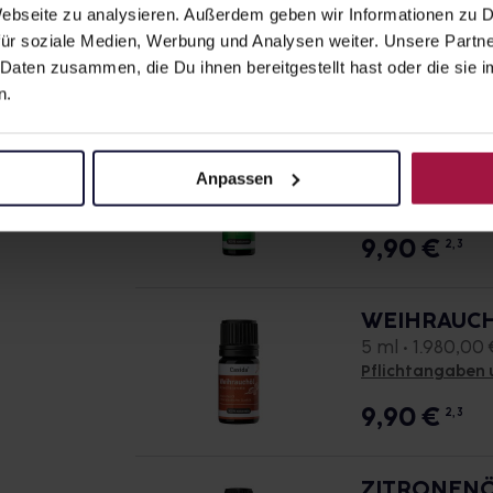
10 ml • 995,00 €
 Webseite zu analysieren. Außerdem geben wir Informationen zu
Pflichtangaben 
ür soziale Medien, Werbung und Analysen weiter. Unsere Partne
 Daten zusammen, die Du ihnen bereitgestellt hast oder die si
9,95
€
2, 3
n.
TEEBAUM ÖL
Anpassen
10 ml • 990,00 €
Pflichtangaben 
9,90
€
2, 3
WEIHRAUCH 
5 ml • 1.980,00 €
Pflichtangaben 
9,90
€
2, 3
ZITRONENÖL