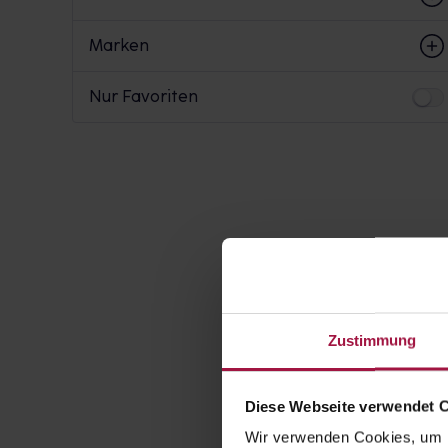
Marken
Nur Favoriten
Zustimmung
Diese Webseite verwendet 
Wir verwenden Cookies, um I