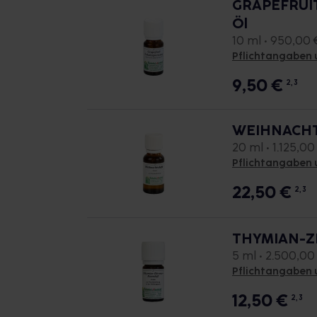
GRAPEFRUI
Öl
10 ml • 950,00 €
Pflichtangaben 
9,50
€
2, 3
WEIHNACHTS
20 ml • 1.125,00 
Pflichtangaben 
22,50
€
2, 3
THYMIAN-ZI
5 ml • 2.500,00 
Pflichtangaben 
12,50
€
2, 3