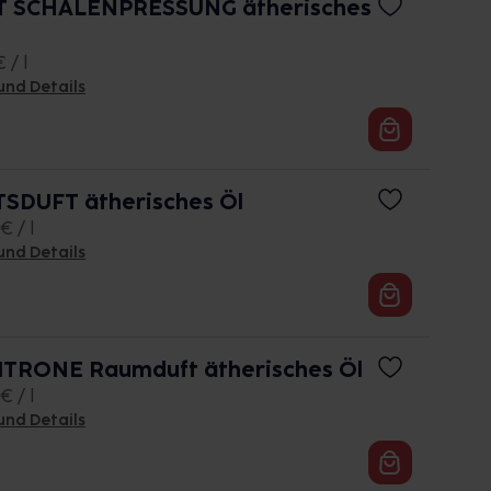
T SCHALENPRESSUNG ätherisches
 / l
und Details
DUFT ätherisches Öl
€ / l
und Details
TRONE Raumduft ätherisches Öl
€ / l
und Details