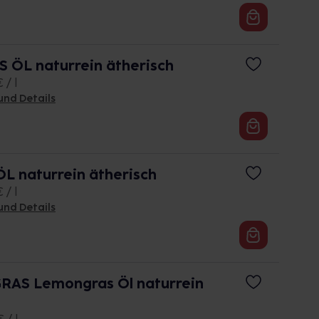
 ÖL naturrein ätherisch
 / l
und Details
L naturrein ätherisch
 / l
und Details
AS Lemongras Öl naturrein