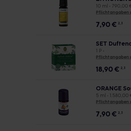
10 ml • 790,00 €
Pflichtangaben 
7,90
€
2, 3
SET Duftend
1 P •
Pflichtangaben 
18,90
€
2, 3
ORANGE Sou
5 ml • 1.580,00 €
Pflichtangaben 
7,90
€
2, 3