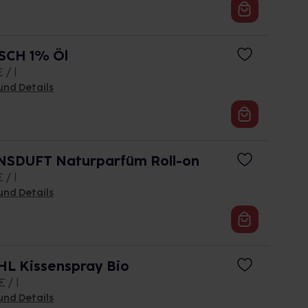
SCH 1% Öl
 / l
und Details
SDUFT Naturparfüm Roll-on
 / l
und Details
 Kissenspray Bio
 / l
und Details