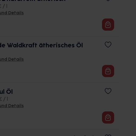
 / l
und Details
e Waldkraft ätherisches Öl
und Details
l Öl
 / l
und Details