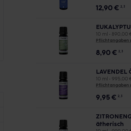
12,90
€
2, 3
EUKALYPTUS
10 ml • 890,00 €
Pflichtangaben 
8,90
€
2, 3
LAVENDEL Ö
10 ml • 995,00 €
Pflichtangaben 
9,95
€
2, 3
ZITRONENGR
ätherisch