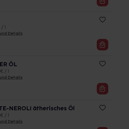
/ l
und Details
ER ÖL
€ / l
und Details
-NEROLI ätherisches Öl
€ / l
und Details